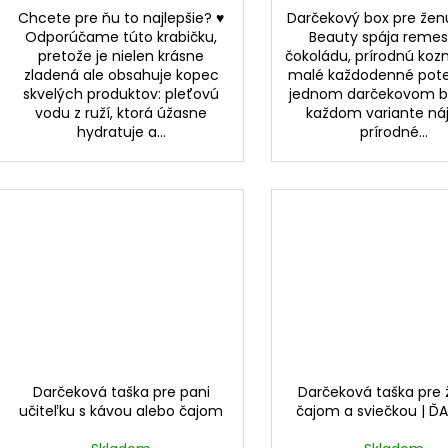
Chcete pre ňu to najlepšie? ♥
Darčekový box pre žen
Odporúčame túto krabičku,
Beauty spája remes
pretože je nielen krásne
čokoládu, prírodnú koz
zladená ale obsahuje kopec
malé každodenné pote
skvelých produktov: pleťovú
jednom darčekovom ba
vodu z ruží, ktorá úžasne
každom variante ná
hydratuje a...
prírodné...
Darčeková taška pre pani
Darčeková taška pre 
učiteľku s kávou alebo čajom
čajom a sviečkou | Ď