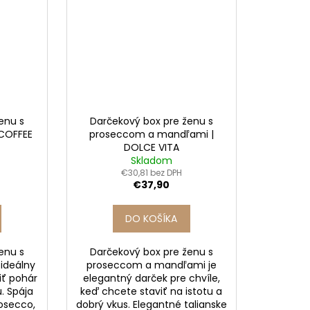
enu s
Darčekový box pre ženu s
 COFFEE
proseccom a mandľami |
DOLCE VITA
Skladom
€30,81 bez DPH
€37,90
DO KOŠÍKA
enu s
Darčekový box pre ženu s
ideálny
proseccom a mandľami je
žiť pohár
elegantný darček pre chvíle,
u. Spája
keď chcete staviť na istotu a
rosecco,
dobrý vkus. Elegantné talianske