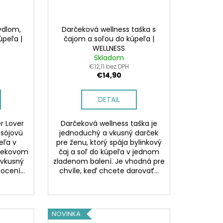
ydlom,
Darčeková wellness taška s
úpeľa |
čajom a soľou do kúpeľa |
WELLNESS
Skladom
€12,11 bez DPH
€14,90
DETAIL
r Lover
Darčeková wellness taška je
 sójovú
jednoduchý a vkusný darček
eľa v
pre ženu, ktorý spája bylinkový
čekovom
čaj a soľ do kúpeľa v jednom
 vkusný
zladenom balení. Je vhodná pre
ocení...
chvíle, keď chcete darovať...
NOVINKA