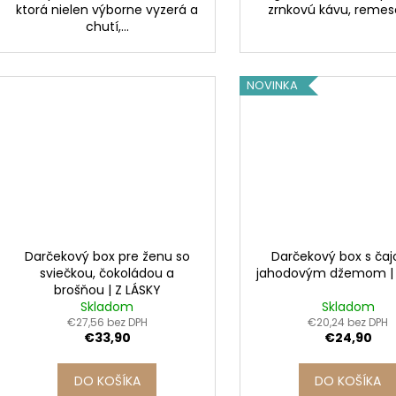
ktorá nielen výborne vyzerá a
zrnkovú kávu, remese
chutí,...
NOVINKA
Darčekový box pre ženu so
Darčekový box s ča
sviečkou, čokoládou a
jahodovým džemom |
brošňou | Z LÁSKY
Skladom
Skladom
€27,56 bez DPH
€20,24 bez DPH
€33,90
€24,90
DO KOŠÍKA
DO KOŠÍKA