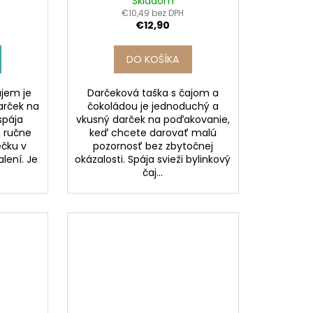
Skladom
€10,49 bez DPH
€12,90
DO KOŠÍKA
jem je
Darčeková taška s čajom a
arček na
čokoládou je jednoduchý a
spája
vkusný darček na poďakovanie,
a ručne
keď chcete darovať malú
ečku v
pozornosť bez zbytočnej
ení. Je
okázalosti. Spája svieži bylinkový
čaj...