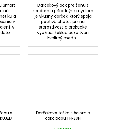
u Smart
Darčekový box pre ženu s
elnú
medom a prírodným mydlom
metiku a
je vkusný darček, ktorý spája
šenia v
poctivé chute, jemnú
lení. V
starostlivosť a praktické
jdete
využitie. Základ boxu tvorí
kvalitný med s...
ženu s
Darčeková taška s čajom a
AKUJEM
čokoládou | FRESH