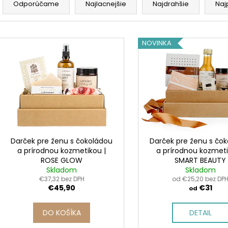
a
Odporúčame
Najlacnejšie
Najdrahšie
Naj
d
e
V
n
NOVINKA
ý
i
p
e
i
p
s
r
p
o
r
d
o
u
d
Darček pre ženu s čokoládou
Darček pre ženu s čo
k
a prírodnou kozmetikou |
a prírodnou kozmeti
u
ROSE GLOW
SMART BEAUTY
t
k
Skladom
Skladom
o
t
€37,32 bez DPH
od €25,20 bez DP
v
€45,90
€31
od
o
v
DO KOŠÍKA
DETAIL