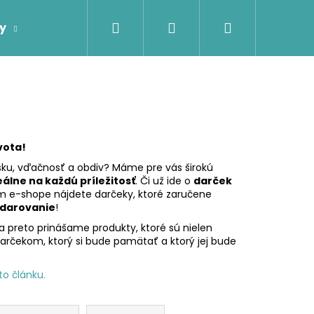
Hľadať
Prihlásenie
Nákupný
y
Firemné darčeky
Darčeky podľa príje
košík
vota!
lásku, vďačnosť a obdiv? Máme pre vás širokú
eálne na každú príležitosť
. Či už ide o
darček
m e-shope nájdete darčeky, ktoré zaručene
 darovanie
!
 preto prinášame produkty, ktoré sú nielen
arčekom, ktorý si bude pamätať a ktorý jej bude
to článku.