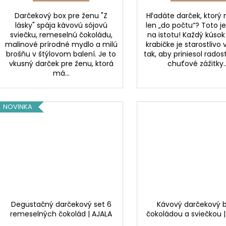
Darčekový box pre ženu "Z
Hľadáte darček, ktorý
lásky" spája kávovú sójovú
len „do počtu“? Toto j
sviečku, remeselnú čokoládu,
na istotu! Každý kúsok
malinové prírodné mydlo a milú
krabičke je starostlivo
brošňu v štýlovom balení. Je to
tak, aby priniesol rado
vkusný darček pre ženu, ktorá
chuťové zážitky..
má...
NOVINKA
Degustačný darčekový set 6
Kávový darčekový b
remeselných čokolád | AJALA
čokoládou a sviečkou 