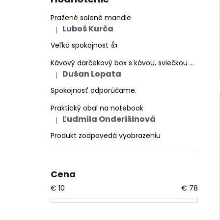
Pražené solené mandle
Luboš Kurča
|
Hodnotenie produktu je 5 z 5 hviezdičiek.
Veľká spokojnost 👍
Kávový darčekový box s kávou, sviečkou a prírodným mydlom | COFFEE DELIGHTS
Dušan Lopata
|
Hodnotenie produktu je 5 z 5 hviezdičiek.
Spokojnosť odporúčame.
Praktický obal na notebook
Ľudmila Onderišinová
|
Hodnotenie produktu je 5 z 5 hviezdičiek.
Produkt zodpovedá vyobrazeniu
Cena
€
10
€
78