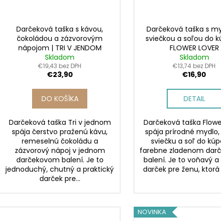
Darčeková taška s kávou,
Darčeková taška s m
čokoládou a zázvorovým
sviečkou a soľou do k
nápojom | TRI V JENDOM
FLOWER LOVER
Skladom
Skladom
€19,43 bez DPH
€13,74 bez DPH
€23,90
€16,90
DO KOŠÍKA
DETAIL
Darčeková taška Tri v jednom
Darčeková taška Flowe
spája čerstvo praženú kávu,
spája prírodné mydlo,
remeselnú čokoládu a
sviečku a soľ do kúp
zázvorový nápoj v jednom
farebne zladenom dar
darčekovom balení. Je to
balení. Je to voňavý a
jednoduchý, chutný a praktický
darček pre ženu, ktorá 
darček pre...
NOVINKA