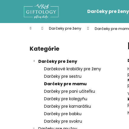
K
Prejsť
na
o
Darčeky pre ženy
obsah
Späť
Späť
š
do
do
í
Domov
Darčeky pre ženy
Darčeky pre mam
k
obchodu
obchodu
B
o
Kategórie
Preskočiť
č
kategórie
n
Darčeky pre ženy
ý
Darčekové krabičky pre ženy
p
Darčeky pre sestru
a
Darčeky pre mamu
n
Darčeky pre pani učiteľku
e
Darčeky pre kolegyňu
l
Darčeky pre kamarátku
Darčeky pre babku
Darčeky pre svokru
Darčeky pre mužov