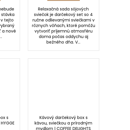
 nebude
Relaxačná sada sójových
e stávka
sviečok je darčekový set so 4
 v tejto
ručne odlievanými sviečkami v
 vybraný
rôznych vôňach, ktoré pomôžu
sť a nové
vytvoriť príjemnú atmosféru
..
doma počas oddychu aj
bežného dňa. V...
ox s
Kávový darčekový box s
| HYGGE
kávou, sviečkou a prírodným
mydlom | COFFEE DELIGHTS