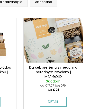
predávanejšie
Abecedne
koládou
Darček pre ženu s medom a
kou |
prírodným mydlom |
MARIGOLD
Skladom
H
od €17,07 bez DPH
€21
od
DETAIL