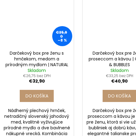
€35,9
0
–8 %
Darčekový box pre ženu s
Darčekový box pre ž
hrnčekom, medom a
proseccom a kávou |
prírodným mydlom | NATURAL
& BUBBLES
Skladom
Skladom
€26,75 bez DPH
€33,25 bez DPH
€32,90
€40,90
DO KOŠÍKA
DO KOŠÍKA
Nádherný plechový hrnček,
Darčekový box pre ž
netradičný slovenský jahodový
proseccom a kávou je 
med, kvalitné vyživujúce
pre ženu, ktorá si vie u
prírodné mydlo a dve bavlnené
bubliniek aj dobrú káv
nákupné vrecká. Kombinácia
elegantné talianske p