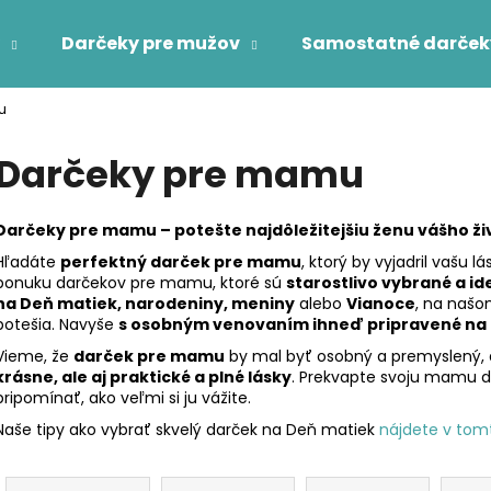
Darčeky pre mužov
Samostatné darček
u
Čo potrebujete nájsť?
Darčeky pre mamu
HĽADAŤ
Darčeky pre mamu – potešte najdôležitejšiu ženu vášho ži
Hľadáte
perfektný darček pre mamu
, ktorý by vyjadril vašu 
ponuku
darčekov pre mamu
, ktoré sú
starostlivo vybrané a id
Odporúčame
na
Deň matiek, narodeniny, meniny
alebo
Vianoce
, na našo
potešia. Navyše
s osobným venovaním ihneď pripravené na
Vieme, že
darček pre mamu
by mal byť osobný a premyslený, a
krásne, ale aj praktické a plné lásky
. Prekvapte svoju mamu d
pripomínať, ako veľmi si ju vážite.
Naše tipy ako vybrať skvelý darček na Deň matiek
nájdete v tom
R