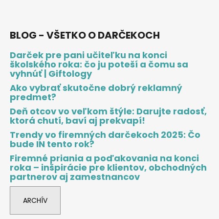
BLOG - VŠETKO O DARČEKOCH
Darček pre pani učiteľku na konci
školského roka: čo ju poteší a čomu sa
vyhnúť | Giftology
Ako vybrať skutočne dobrý reklamný
predmet?
Deň otcov vo veľkom štýle: Darujte radosť,
ktorá chutí, baví aj prekvapí!
Trendy vo firemných darčekoch 2025: Čo
bude IN tento rok?
Firemné priania a poďakovania na konci
roka – inšpirácie pre klientov, obchodných
partnerov aj zamestnancov
ARCHÍV