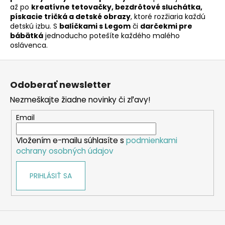
až po
kreatívne tetovačky, bezdrôtové sluchátka,
y
pískacie tričká a detské obrazy
, ktoré rozžiaria každú
v
detskú izbu. S
balíčkami s Legom
či
darčekmi pre
ý
bábätká
jednoducho potešíte každého malého
p
oslávenca.
i
Z
s
u
á
Odoberať newsletter
p
Nezmeškajte žiadne novinky či zľavy!
ä
t
Email
i
Vložením e-mailu súhlasíte s
podmienkami
e
ochrany osobných údajov
PRIHLÁSIŤ SA