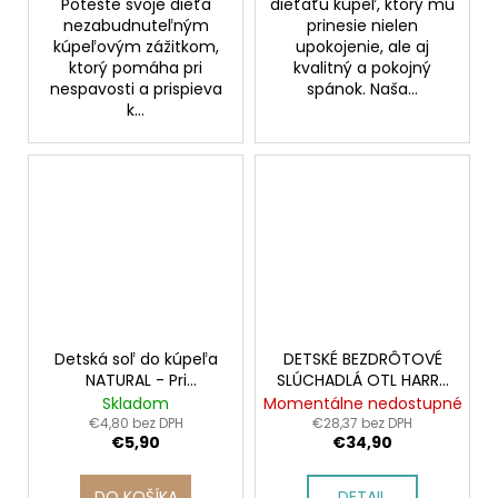
Potešte svoje dieťa
dieťaťu kúpeľ, ktorý mu
nezabudnuteľným
prinesie nielen
kúpeľovým zážitkom,
upokojenie, ale aj
ktorý pomáha pri
kvalitný a pokojný
nespavosti a prispieva
spánok. Naša...
k...
Detská soľ do kúpeľa
DETSKÉ BEZDRÔTOVÉ
NATURAL - Pri
SLÚCHADLÁ OTL HARRY
prechladnutí
POTTER
Skladom
Momentálne nedostupné
€4,80 bez DPH
€28,37 bez DPH
€5,90
€34,90
DO KOŠÍKA
DETAIL