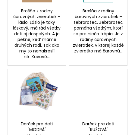
v
Brošňa z rodiny
Brošňa z rodiny
čarovných zvieratiek –
čarovných zvieratiek –
láslo. Láslo je taký
zebrorožec. Zebrorožec
láskavý, má rád všetky
pomáha všetkým, ktorí
deti aj dospelých. A je
sa pre niečo trápia. Je z
pekné, keď máme
rodiny čarovných
druhých radi. Tak ako
zvieratiek, v ktorej každé
my to nenakreslí
zvieratko má čarovnú...
nik. Kovové...
Darček pre deti
Darček pre deti
"MODRÁ"
"RUŽOVÁ"