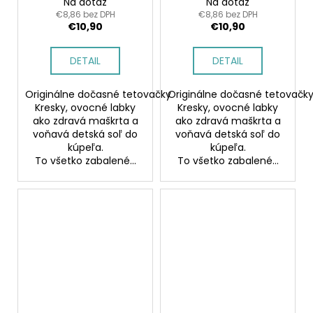
Na dotaz
Na dotaz
€8,86 bez DPH
€8,86 bez DPH
€10,90
€10,90
DETAIL
DETAIL
Originálne dočasné tetovačky
Originálne dočasné tetovačk
Kresky, ovocné labky
Kresky, ovocné labky
ako zdravá maškrta a
ako zdravá maškrta a
voňavá detská soľ do
voňavá detská soľ do
kúpeľa.
kúpeľa.
To všetko zabalené...
To všetko zabalené...