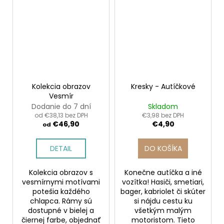
Kolekcia obrazov
Kresky - Autíčkové
Vesmír
Dodanie do 7 dní
Skladom
od €38,13 bez DPH
€3,98 bez DPH
€46,90
€4,90
od
DETAIL
DO KOŠÍKA
Kolekcia obrazov s
Konečne autíčka a iné
vesmírnymi motívami
vozítka! Hasiči, smetiari,
potešia každého
bager, kabriolet či skúter
chlapca. Rámy sú
si nájdu cestu ku
dostupné v bielej a
všetkým malým
čiernej farbe, objednať
motoristom. Tieto