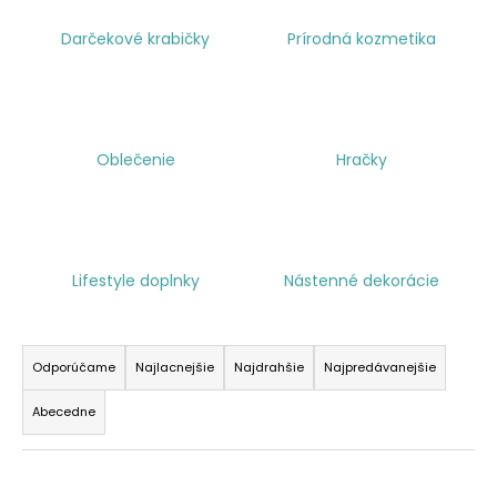
á
Darčekové krabičky
Prírodná kozmetika
j
s
ť
?
Oblečenie
Hračky
HĽADAŤ
Lifestyle doplnky
Nástenné dekorácie
R
O
a
Odporúčame
Najlacnejšie
Najdrahšie
Najpredávanejšie
d
d
p
Abecedne
e
o
r
n
ú
i