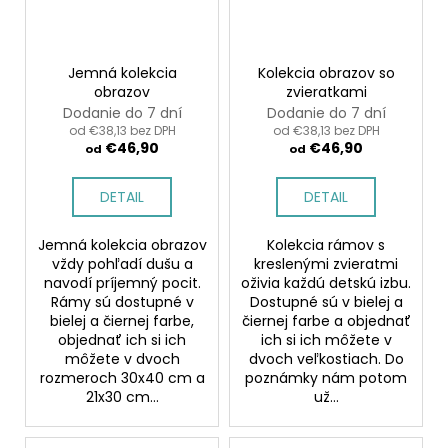
Jemná kolekcia
Kolekcia obrazov so
obrazov
zvieratkami
Dodanie do 7 dní
Dodanie do 7 dní
od €38,13 bez DPH
od €38,13 bez DPH
€46,90
€46,90
od
od
DETAIL
DETAIL
Jemná kolekcia obrazov
Kolekcia rámov s
vždy pohľadí dušu a
kreslenými zvieratmi
navodí príjemný pocit.
oživia každú detskú izbu.
Rámy sú dostupné v
Dostupné sú v bielej a
bielej a čiernej farbe,
čiernej farbe a objednať
objednať ich si ich
ich si ich môžete v
môžete v dvoch
dvoch veľkostiach. Do
rozmeroch 30x40 cm a
poznámky nám potom
21x30 cm...
už...