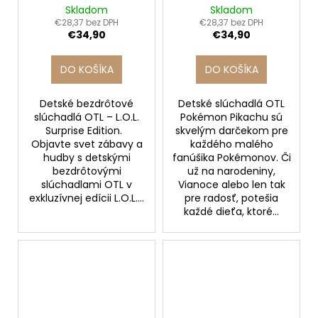
SURPRISE
POKEMON PIKACHU
Skladom
Skladom
€28,37 bez DPH
€28,37 bez DPH
€34,90
€34,90
DO KOŠÍKA
DO KOŠÍKA
Detské bezdrôtové
Detské slúchadlá OTL
slúchadlá OTL – L.O.L.
Pokémon Pikachu sú
Surprise Edition.
skvelým darčekom pre
Objavte svet zábavy a
každého malého
hudby s detskými
fanúšika Pokémonov. Či
bezdrôtovými
už na narodeniny,
slúchadlami OTL v
Vianoce alebo len tak
exkluzívnej edícii L.O.L....
pre radosť, potešia
každé dieťa, ktoré...