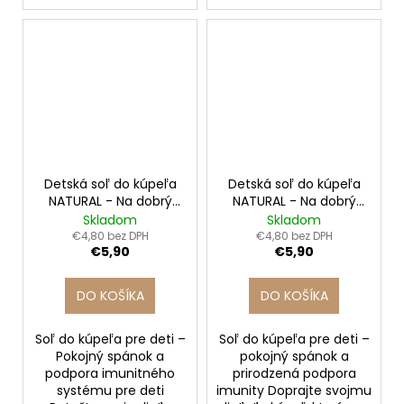
Detská soľ do kúpeľa
Detská soľ do kúpeľa
NATURAL - Na dobrý
NATURAL - Na dobrý
spánok
spánok
Skladom
Skladom
€4,80 bez DPH
€4,80 bez DPH
€5,90
€5,90
DO KOŠÍKA
DO KOŠÍKA
Soľ do kúpeľa pre deti –
Soľ do kúpeľa pre deti –
Pokojný spánok a
pokojný spánok a
podpora imunitného
prirodzená podpora
systému pre deti
imunity Doprajte svojmu