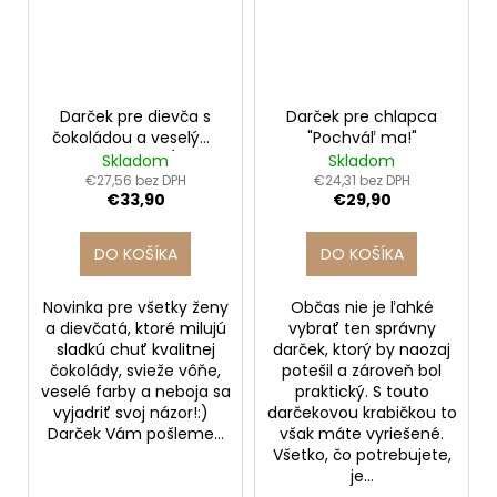
Darček pre dievča s
Darček pre chlapca
čokoládou a veselými
"Pochváľ ma!"
doplnkami | Z LÁSKY K
Skladom
Skladom
DIEVČATÁM
€27,56 bez DPH
€24,31 bez DPH
€33,90
€29,90
DO KOŠÍKA
DO KOŠÍKA
Novinka pre všetky ženy
Občas nie je ľahké
a dievčatá, ktoré milujú
vybrať ten správny
sladkú chuť kvalitnej
darček, ktorý by naozaj
čokolády, svieže vôňe,
potešil a zároveň bol
veselé farby a neboja sa
praktický. S touto
vyjadriť svoj názor!:)
darčekovou krabičkou to
Darček Vám pošleme...
však máte vyriešené.
Všetko, čo potrebujete,
je...