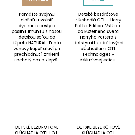
Pomôžte svojmu
Detské bezdrôtové
dieťaťu uvoľniť
slúchadlá OTL – Harry
dýchacie cesty a
Potter Edition. Vstúpte
posilniť imunitu s našou
do kúzelného sveta
detskou soľou do
Harryho Pottera s
kúpeľa NATURAL. Tento
detskými bezdrôtovými
voňavý kúpeľ uľaví pri
slúchadlami OTL
prechladnutí, zmierni
Technologies v
upchatý nos a zlepší...
exkluzívnej edícii...
DETSKÉ BEZDRÔTOVÉ
DETSKÉ BEZDRÔTOVÉ
SLÚCHADLÁ OTL L.O.L.
SLÚCHADLÁ OTL