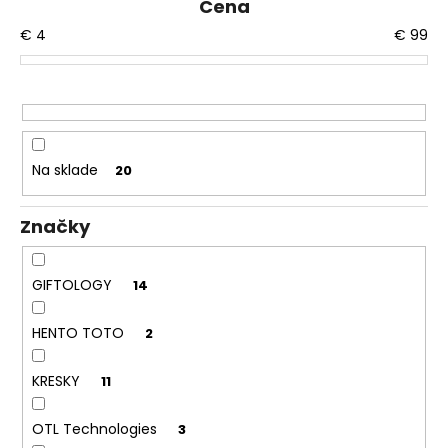
č
Cena
e
a
€
4
€
99
p
m
r
e
o
d
u
k
Na sklade
20
t
o
Značky
v
GIFTOLOGY
14
HENTO TOTO
2
KRESKY
11
OTL Technologies
3