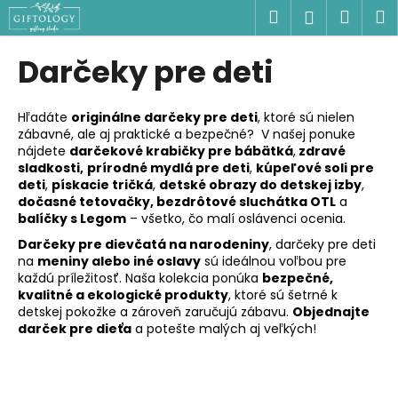
K
Prejsť
Hľadať
Náku
M
Prihlásen
na
o
obsah
Späť
Späť
košík
š
Darčeky pre deti
í
Č
k
o
Hľadáte
originálne darčeky pre deti
, ktoré sú nielen
zábavné, ale aj praktické a bezpečné? V našej ponuke
p
nájdete
darčekové krabičky pre bábätká
,
zdravé
o
sladkosti,
prírodné mydlá pre deti
,
kúpeľové soli pre
t
deti
,
pískacie tričká
,
detské obrazy do detskej izby
,
dočasné tetovačky, bezdrôtové sluchátka OTL
a
r
balíčky s Legom
– všetko, čo malí oslávenci ocenia.
e
Darčeky pre dievčatá na narodeniny
, darčeky pre deti
b
na
meniny alebo iné oslavy
sú ideálnou voľbou pre
u
každú príležitosť. Naša kolekcia ponúka
bezpečné,
kvalitné a ekologické produkty
, ktoré sú šetrné k
j
detskej pokožke a zároveň zaručujú zábavu.
Objednajte
e
darček pre dieťa
a potešte malých aj veľkých!
t
e
n