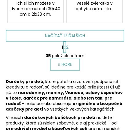
ich si ich môžete v
veselé zvieratká v
dvoch rozmeroch 30x40
pohybe nakreslila...
cm a 21x30 cm.
NAČÍTAŤ 17 ĎALŠÍCH
S
1
2
t
O
r
35
položiek celkom
v
á
HORE
l
n
k
á
o
d
Darčeky pre deti
, ktoré potešia a zároveň podporia ich
v
a
kreativitu a radosť, sú ideálne pre každú príležitosť! Či už
a
c
jsú to
narodeniny, meniny, Vianoce, oslavy úspechov
n
i
v škole, darček pre kamaráta, alebo len tak, pre
i
e
radosť
– naša ponuka obsahuje
originálne a bezpečné
e
darčeky pre deti
vo všetkých vekových kategóriách.
p
r
V našich
darčekových balíčkoch pre deti
nájdete
v
produkty, ktoré sú nielen zábavné, ale aj praktické – od
k
prírodných mydiel a kúpeľových solí
pre najmenších