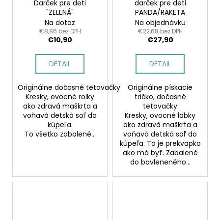
Darček pre deti
darček pre deti
"ZELENÁ"
PANDA/RAKETA
Na dotaz
Na objednávku
€8,86 bez DPH
€22,68 bez DPH
€10,90
€27,90
DETAIL
DETAIL
Originálne dočasné tetovačky
Originálne pískacie
Kresky, ovocné rolky
tričko, dočasné
ako zdravá maškrta a
tetovačky
voňavá detská soľ do
Kresky, ovocné labky
kúpeľa.
ako zdravá maškrta a
To všetko zabalené...
voňavá detská soľ do
kúpeľa. To je prekvapko
ako má byť. Zabalené
do bavleneného...