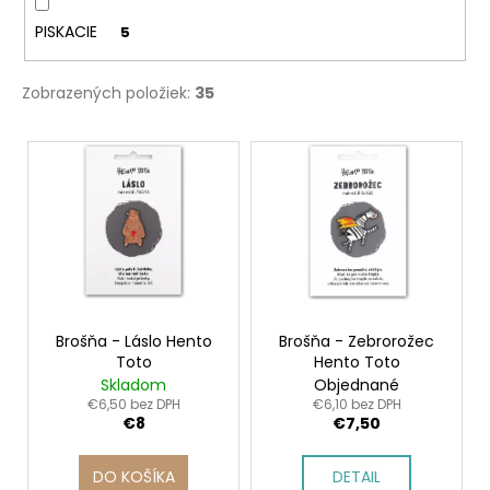
PISKACIE
5
Zobrazených položiek:
35
V
ý
p
i
s
p
r
o
Brošňa - Láslo Hento
Brošňa - Zebrorožec
Toto
Hento Toto
d
Skladom
Objednané
u
€6,50 bez DPH
€6,10 bez DPH
€8
€7,50
k
t
DO KOŠÍKA
DETAIL
o