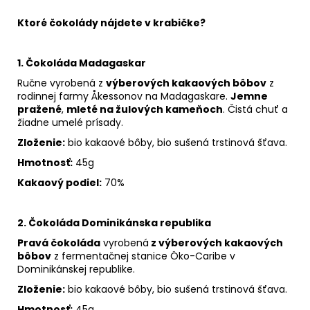
Ktoré čokolády nájdete v krabičke?
1. Čokoláda Madagaskar
Ručne vyrobená z
výberových kakaových bôbov
z
rodinnej farmy Åkessonov na Madagaskare.
Jemne
pražené
,
mleté na žulových kameňoch
. Čistá chuť a
žiadne umelé prísady.
Zloženie:
bio kakaové bôby, bio sušená trstinová šťava.
Hmotnosť:
45g
Kakaový podiel:
70%
2. Čokoláda Dominikánska republika
Pravá čokoláda
vyrobená
z výberových kakaových
bôbov
z fermentačnej stanice Öko-Caribe v
Dominikánskej republike.
Zloženie:
bio kakaové bôby, bio sušená trstinová šťava.
Hmotnosť:
45g