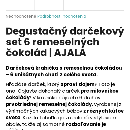
á
j
Priemerné
Neohodnotené
Podrobnosti hodnotenia
s
hodnotenie
Degustačný darčekový
produktu
ť
je
?
set 6 remeselných
0,0
z
čokolád | AJALA
5
hviezdičiek.
Darčeková krabička s remeselnou čokoládou
HĽADAŤ
– 6 unikátnych chutí z celého sveta.
Hľadáte darček, ktorý
spraví dojem
? Toto je
ono! Objavte dokonalý darček
pre milovníkov
O
čokolády
! V krabičke nájdete 6 druhov
d
prvotriednej remeselnej čokolády
, vyrobenej z
p
výnimočných kakaových bôbov
z rôznych kútov
o
sveta
. Každá tabuľka je zabalená v štýlovom
r
ú
obale, takže aj samotné
rozbaľovanie je