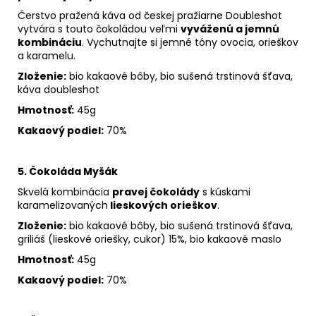
Čerstvo pražená káva od českej pražiarne Doubleshot
vytvára s touto čokoládou veľmi
vyváženú a jemnú
kombináciu
.
Vychutnajte si jemné tóny ovocia, orieškov
a karamelu.
Zloženie:
bio kakaové bôby, bio sušená trstinová šťava,
káva doubleshot
Hmotnosť:
45g
Kakaový podiel:
70%
5. Čokoláda Myšák
Skvelá kombinácia
pravej čokolády
s kúskami
karamelizovaných
lieskových orieškov
.
Zloženie:
bio kakaové bôby, bio sušená trstinová šťava,
griliáš (lieskové oriešky, cukor) 15%, bio kakaové maslo
Hmotnosť:
45g
Kakaový podiel:
70%