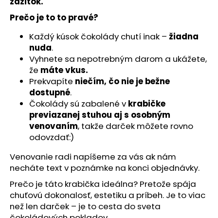
č
zážitok.
a
Prečo je to to pravé?
m
e
Každý kúsok čokolády chutí inak –
žiadna
nuda
.
Vyhnete sa nepotrebným darom a ukážete,
že
máte vkus.
Prekvapíte
niečím, čo nie je bežne
dostupné
.
Čokolády sú zabalené v
krabičke
previazanej stuhou aj s osobným
venovaním
, takže darček môžete rovno
odovzdať:)
Venovanie radi napíšeme za vás ak nám
necháte text v poznámke na konci objednávky.
Prečo je táto krabička ideálna? Pretože spája
chuťovú dokonalosť, estetiku a príbeh. Je to viac
než len darček – je to cesta do sveta
čokoládových pokladov.