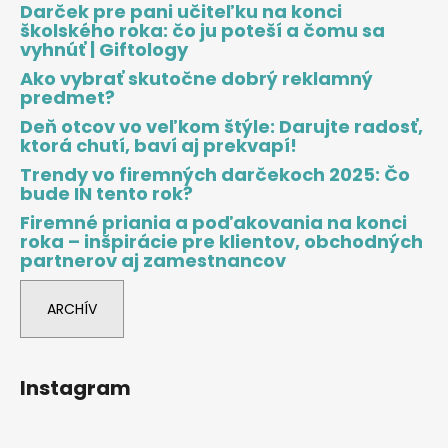
Darček pre pani učiteľku na konci
školského roka: čo ju poteší a čomu sa
vyhnúť | Giftology
Ako vybrať skutočne dobrý reklamný
predmet?
Deň otcov vo veľkom štýle: Darujte radosť,
ktorá chutí, baví aj prekvapí!
Trendy vo firemných darčekoch 2025: Čo
bude IN tento rok?
Firemné priania a poďakovania na konci
roka – inšpirácie pre klientov, obchodných
partnerov aj zamestnancov
ARCHÍV
Instagram