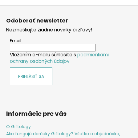
Z
á
Odoberať newsletter
p
Nezmeškajte žiadne novinky či zľavy!
ä
t
Email
i
Vložením e-mailu súhlasíte s
podmienkami
e
ochrany osobných údajov
PRIHLÁSIŤ SA
Informácie pre vás
O Giftology
Ako fungujú darčeky Giftology? Všetko o objednávke,