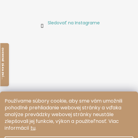
Sledovať na Instagrame
O
V
E
R
E
N
É
Z
Á
K
A
Z
N
Í
M
I
K
Používame súbory cookie, aby sme vám umožnili
pohodlné prehliadanie webovej stránky a vďaka
O
V
E
R
E
N
É
Z
Á
K
A
Z
N
Í
M
I
analýze prevádzky webovej stránky neustále
zlepšovali jej funkcie, výkon a použiteľnosť.
Viac
Facebook
informácií
tu
.
K