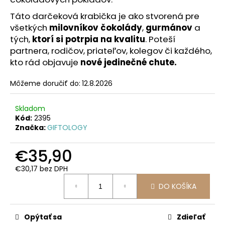
Táto darčeková krabička je ako stvorená pre
všetkých
milovníkov čokolády
,
gurmánov
a
tých,
ktorí si potrpia na kvalitu
. Poteší
partnera, rodičov, priateľov, kolegov či každého,
kto rád objavuje
nové jedinečné chute.
Môžeme doručiť do:
12.8.2026
Skladom
Kód:
2395
Značka:
GIFTOLOGY
€35,90
€30,17 bez DPH
Jednotková
DO KOŠÍKA
cena:
Opýtať sa
Zdieľať