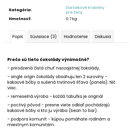
Darčekové krabičky
Kategória
:
pre ženy
Hmotnosť
:
0.7 kg
Popis
Súvisiace (3)
Hodnotenie
Diskusia
Prečo sú tieto čokolády výnimočné?
- prirodzená čistá chuť naozajstnej čokolády,
- single origin čokolády obsahuju len 2 suroviny -
kakaové bôby a sušená trstinová šťava (panela). Nič
viac.
- remeselná výroba - každá tabuľka je originál
- poctivý pôvod - presne viete odkiaľ pochádzajú
kakaové bôby a kto ju výrába (bean to bar)
- podpora komunít - kúpou pomáhate rodinám a
miestnym komunitám.