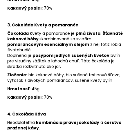
Kakaový podiel:
70%
3. Čokoláda Kvety a pomaranče
Čokoláda
Kvety a pomaranče je
plná života
.
Šťavnaté
kakaové bôby
skombinované so sviežim
pomarančovým esenciálnym olejom
z nej totiž robia
životabudič.
Doplnená je
posypom jedlých sušených kvetov
bylín
pre vizuálny zážitok a lahodnú chuť. Táto čokoláda je
skrátka rozkvitnutá ako jar.
Zloženie:
bio kakaové bôby, bio sušená trstinová šťava,
výťažok z divokých pomarančov, sušené kvety bylín
Hmotnosť:
45g
Kakaový podiel:
70%
4. Čokoláda Káva
Neodolateľná
kombinácia pravej čokolády
a
čerstvo
praženej kávy
.