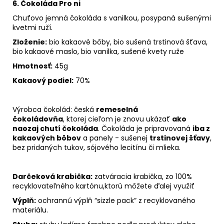
6. Čokoláda Pro ni
Chuťovo jemná čokoláda s vanilkou, posypaná sušenými
kvetmi ruží.
Zloženie:
bio kakaové bôby, bio sušená trstinová šťava,
bio kakaové maslo, bio vanilka, sušené kvety ruže
Hmotnosť:
45g
Kakaový podiel:
70
%
Výrobca čokolád: česká
remeselná
čokoládovňa
,
ktorej cieľom je znovu ukázať
ako
naozaj chutí čokoláda
. Čokoláda je pripravovaná
iba z
kakaových bôbov
a panely - sušenej
trstinovej šťavy
,
bez pridaných tukov, sójového lecitínu či mlieka.
Darčeková krabička:
zatváracia krabička, zo 100%
recyklovateľného kartónu,ktorú môžete ďalej využiť
Výplň:
ochrannú výplň “sizzle pack” z recyklovaného
materiálu.