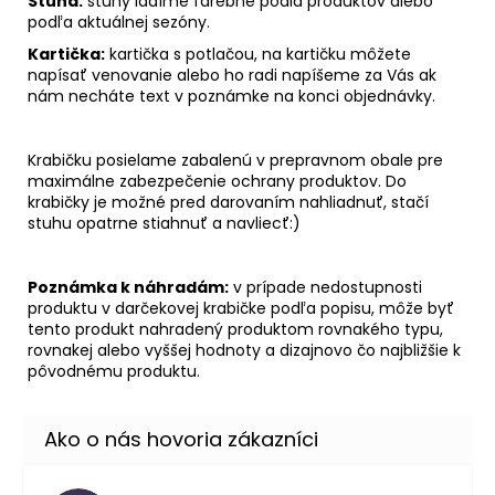
Stuha:
stuhy ladíme farebne podla produktov alebo
podľa aktuálnej sezóny.
Kartička:
kartička s potlačou, na kartičku môžete
napísať venovanie alebo ho radi napíšeme za Vás ak
nám necháte text v poznámke na konci objednávky.
Krabičku posielame zabalenú v prepravnom obale pre
maximálne zabezpečenie ochrany produktov. Do
krabičky je možné pred darovaním nahliadnuť, stačí
stuhu opatrne stiahnuť a navliecť:)
Poznámka k náhradám:
v prípade nedostupnosti
produktu v darčekovej krabičke podľa popisu, môže byť
tento produkt nahradený produktom rovnakého typu,
rovnakej alebo vyššej hodnoty a dizajnovo čo najbližšie k
pôvodnému produktu.