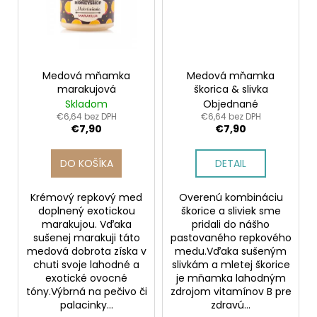
č
a
m
e
Medová mňamka
Medová mňamka
marakujová
škorica & slivka
Skladom
Objednané
€6,64 bez DPH
€6,64 bez DPH
€7,90
€7,90
DO KOŠÍKA
DETAIL
Krémový repkový med
Overenú kombináciu
doplnený exotickou
škorice a sliviek sme
marakujou. Vďaka
pridali do nášho
sušenej marakuji táto
pastovaného repkového
medová dobrota získa v
medu.Vďaka sušeným
chuti svoje lahodné a
slivkám a mletej škorice
exotické ovocné
je mňamka lahodným
tóny.Výbrná na pečivo či
zdrojom vitamínov B pre
palacinky...
zdravú...