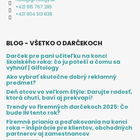
+421 915 767 285
+421 904 513 838
BLOG - VŠETKO O DARČEKOCH
Darček pre pani učiteľku na konci
školského roka: čo ju poteší a čomu sa
vyhnúť | Giftology
Ako vybrať skutočne dobrý reklamný
predmet?
Deň otcov vo veľkom štýle: Darujte radosť,
ktorá chutí, baví aj prekvapí!
Trendy vo firemných darčekoch 2025: Čo
bude IN tento rok?
Firemné priania a poďakovania na konci
roka – inšpirácie pre klientov, obchodných
partnerov aj zamestnancov