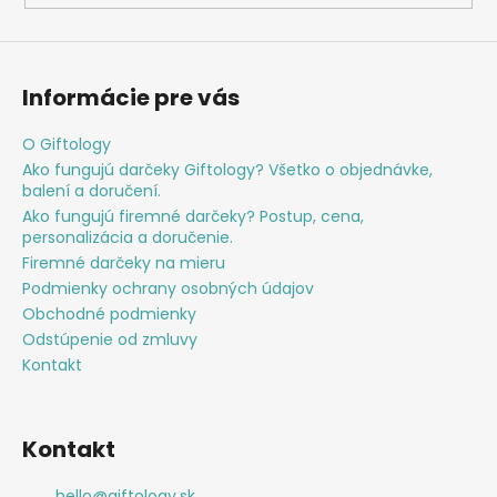
v
ý
p
i
Informácie pre vás
s
u
O Giftology
Ako fungujú darčeky Giftology? Všetko o objednávke,
balení a doručení.
Ako fungujú firemné darčeky? Postup, cena,
personalizácia a doručenie.
Firemné darčeky na mieru
Podmienky ochrany osobných údajov
Obchodné podmienky
Odstúpenie od zmluvy
Kontakt
Kontakt
hello
@
giftology.sk