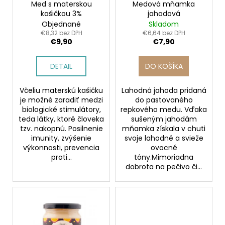
o
Med s materskou
Medová mňamka
k
á
kašičkou 3%
jahodová
d
t
j
Objednané
Skladom
u
o
€8,32 bez DPH
€6,64 bez DPH
s
€9,90
€7,90
k
v
ť
t
?
DETAIL
DO KOŠÍKA
o
v
Včeliu materskú kašičku
Lahodná jahoda pridaná
je možné zaradiť medzi
do pastovaného
biologické stimulátory,
repkového medu. Vďaka
HĽADAŤ
teda látky, ktoré človeka
sušeným jahodám
tzv. nakopnú. Posilnenie
mňamka získala v chuti
imunity, zvýšenie
svoje lahodné a svieže
výkonnosti, prevencia
ovocné
proti...
tóny.Mimoriadna
O
dobrota na pečivo či...
d
p
o
r
ú