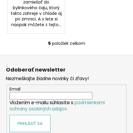
zamiešať do
bylinkového čaju, ktorý
takto zahreje v chlade aj
pri zimnici. A v lete si
naopak môžete z tejto...
5
položiek celkom
O
v
Z
l
á
á
Odoberať newsletter
d
p
a
Nezmeškajte žiadne novinky či zľavy!
ä
c
t
Email
i
i
e
Vložením e-mailu súhlasíte s
podmienkami
e
p
ochrany osobných údajov
r
v
PRIHLÁSIŤ SA
k
y