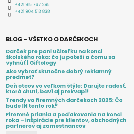
č
+421 915 767 285
a
+421 904 513 838
m
e
BLOG - VŠETKO O DARČEKOCH
Darček pre pani učiteľku na konci
školského roka: čo ju poteší a čomu sa
vyhnúť | Giftology
Ako vybrať skutočne dobrý reklamný
predmet?
Deň otcov vo veľkom štýle: Darujte radosť,
ktorá chutí, baví aj prekvapí!
Trendy vo firemných darčekoch 2025: Čo
bude IN tento rok?
Firemné priania a poďakovania na konci
roka – inšpirácie pre klientov, obchodných
partnerov aj zamestnancov