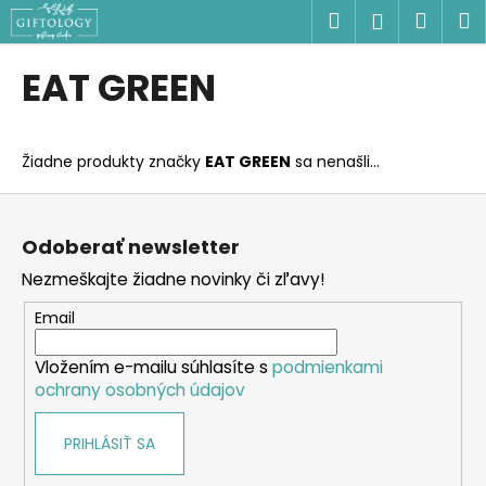
K
Prejsť
Hľadať
Náku
M
Prihlásen
na
o
obsah
Späť
Späť
košík
š
EAT GREEN
í
Č
k
o
Žiadne produkty značky
EAT GREEN
sa nenašli...
p
o
Z
t
á
Odoberať newsletter
r
p
Nezmeškajte žiadne novinky či zľavy!
e
ä
b
t
Email
u
i
j
Vložením e-mailu súhlasíte s
podmienkami
e
ochrany osobných údajov
e
t
PRIHLÁSIŤ SA
e
n