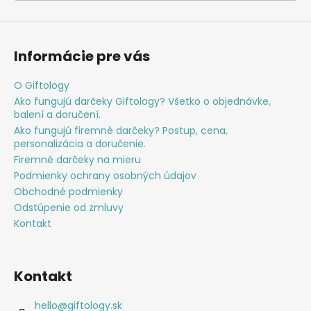
á
j
s
Informácie pre vás
ť
?
O Giftology
Ako fungujú darčeky Giftology? Všetko o objednávke,
balení a doručení.
Ako fungujú firemné darčeky? Postup, cena,
personalizácia a doručenie.
Firemné darčeky na mieru
HĽADAŤ
Podmienky ochrany osobných údajov
Obchodné podmienky
Odstúpenie od zmluvy
O
Kontakt
d
p
o
Kontakt
r
ú
hello
@
giftology.sk