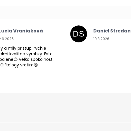
Lucia Vraniaková
Daniel Streda
DS
Hodnotenie obchodu je 5 z 5 hviezdičiek.
Hodnotenie obchodu
2.6.2026
10.3.2026
y a mily pristup, rychle
lmi kvalitne vyrobky. Este
abalene😊 velka spokojnost,
 Giftology vratim😊