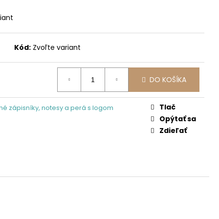
iant
Kód:
Zvoľte variant
DO KOŠÍKA
Tlač
é zápisníky, notesy a perá s logom
Opýtať sa
Zdieľať