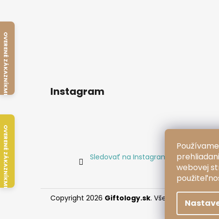
OVERENÉ ZÁKAZNÍKMI
Instagram
OVERENÉ ZÁKAZNÍKMI
Používame 
prehliadan
Sledovať na Instagrame
webovej str
použiteľno
Copyright 2026
Giftology.sk
. Všetky práva vyhr
Nastave