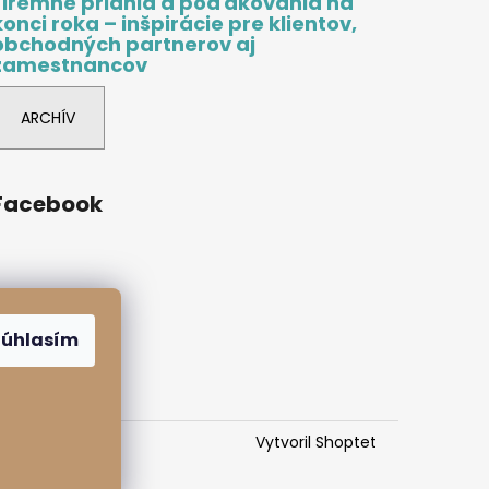
Firemné priania a poďakovania na
konci roka – inšpirácie pre klientov,
obchodných partnerov aj
zamestnancov
ARCHÍV
Facebook
Súhlasím
Vytvoril Shoptet