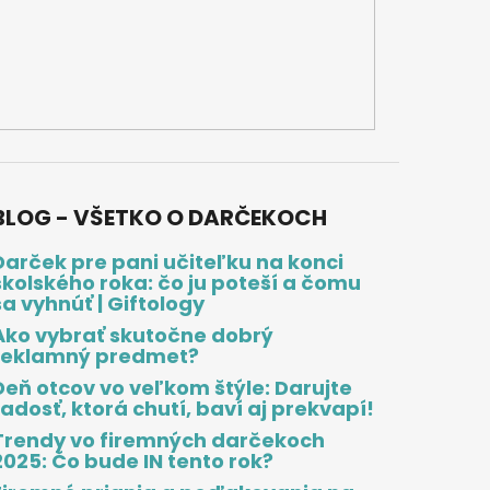
BLOG - VŠETKO O DARČEKOCH
Darček pre pani učiteľku na konci
školského roka: čo ju poteší a čomu
sa vyhnúť | Giftology
Ako vybrať skutočne dobrý
reklamný predmet?
Deň otcov vo veľkom štýle: Darujte
radosť, ktorá chutí, baví aj prekvapí!
Trendy vo firemných darčekoch
2025: Čo bude IN tento rok?