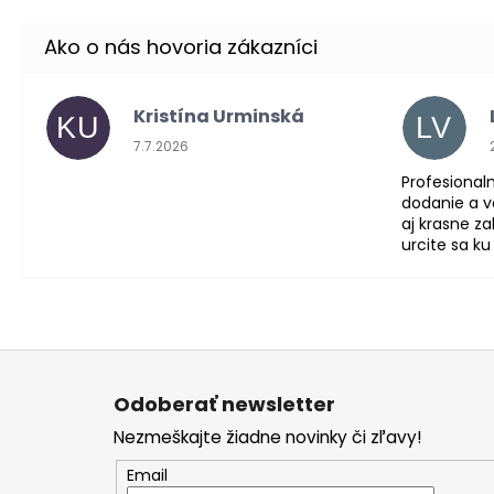
Kristína Urminská
KU
LV
Hodnotenie obchodu je 5 z 5 hviezdičiek.
7.7.2026
Profesionaln
dodanie a ve
aj krasne z
urcite sa ku
Z
á
Odoberať newsletter
p
Nezmeškajte žiadne novinky či zľavy!
ä
t
Email