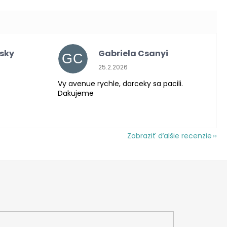
nsky
Gabriela Csanyi
GC
 je 5 z 5 hviezdičiek.
Hodnotenie obchodu je 5 z 5 hviezdič
25.2.2026
Vy avenue rychle, darceky sa pacili.
Dakujeme
Zobraziť ďalšie recenzie