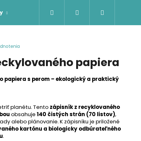
Hľadať
Prihlásenie
Nákupný
y
Firemné darčeky
Darčeky podľa príje
košík
odnotenia
reckylovaného papiera
o papiera s perom – ekologický a praktický
triť planétu. Tento
zápisník z recyklovaného
zbou
obsahuje
140 čistých strán (70 listov)
,
ady alebo plánovanie. K zápisníku je priložené
vaného kartónu a biologicky odbúrateľného
u
.