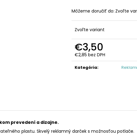
Môžeme doručiť do:
Zvoľte var
Zvoľte variant
€3,50
€2,85 bez DPH
Jednotková
cena:
Kategória
:
Reklamn
kom prevedení a dizajne.
úrateľného plastu. Skvelý reklamný darček s možnosťou potlače.