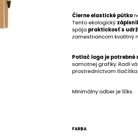
Čierne elastické pútko
n
Tento ekologický
zápisní
spája
praktickosť s udr
zamestnancom kvalitný n
Potlač loga je potrebné 
samotnej grafiky. Radi v
prostredníctvom tlačítka 
Minimálny odber je 10ks.
FARBA