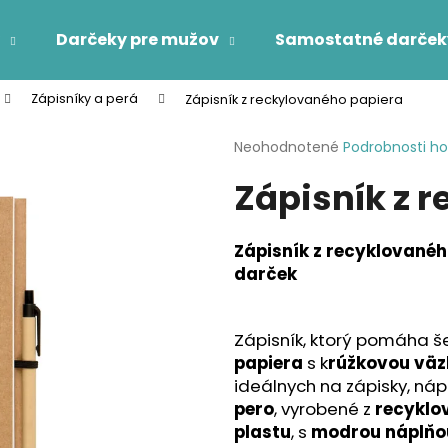
Darčeky pre mužov
Samostatné darček
Zápisníky a perá
Zápisník z reckylovaného papiera
Čo potrebujete nájsť?
Priemerné
Neohodnotené
Podrobnosti h
hodnotenie
Zápisník z 
produktu
HĽADAŤ
je
0,0
z
Zápisník z recyklovanéh
5
Odporúčame
darček
hviezdičiek.
Zápisník, ktorý pomáha še
papiera
s k
rúžkovou vä
ideálnych na zápisky, náp
pero
, vyrobené z
recyklo
plastu
, s
modrou náplňo