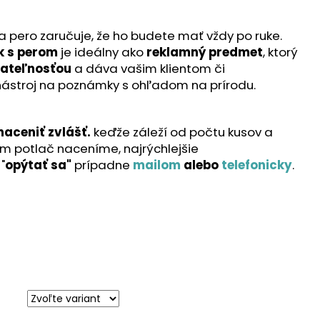
a pero zaručuje, že ho budete mať vždy po ruke.
k s perom
je ideálny ako
reklamný predmet
, ktorý
žateľnosťou
a dáva vašim klientom či
ástroj na poznámky s ohľadom na prírodu.
naceniť zvlášť.
keďže záleží od počtu kusov a
ám potlač naceníme, najrýchlejšie
"
opýtať sa"
prípadne
mailom
alebo
telefonicky
.