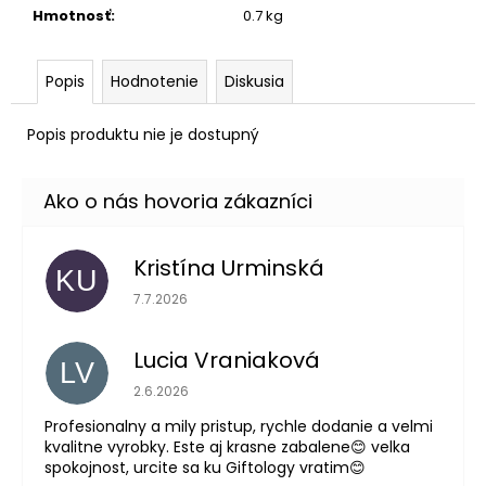
č
Hmotnosť
:
0.7 kg
a
m
e
Popis
Hodnotenie
Diskusia
Popis produktu nie je dostupný
Kristína Urminská
KU
Hodnotenie obchodu je 5 z 5 hviezdičiek.
7.7.2026
Lucia Vraniaková
LV
Hodnotenie obchodu je 5 z 5 hviezdičiek.
2.6.2026
Profesionalny a mily pristup, rychle dodanie a velmi
kvalitne vyrobky. Este aj krasne zabalene😊 velka
spokojnost, urcite sa ku Giftology vratim😊