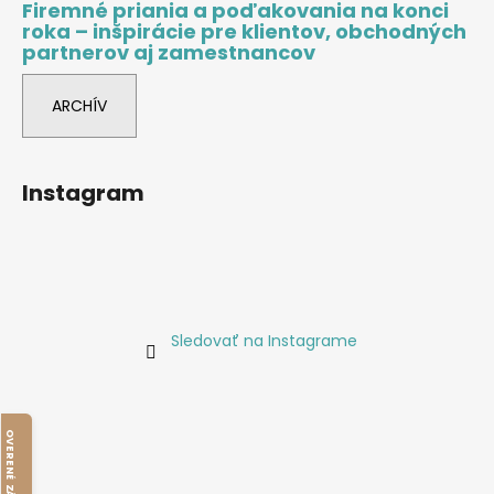
Firemné priania a poďakovania na konci
roka – inšpirácie pre klientov, obchodných
partnerov aj zamestnancov
ARCHÍV
Instagram
Sledovať na Instagrame
O
V
E
R
E
N
É
Z
Á
K
A
Z
N
Í
M
I