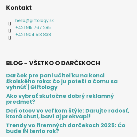
Kontakt
hello
@
giftology.sk
+421 915 767 285
+421 904 513 838
BLOG - VŠETKO O DARČEKOCH
Darček pre pani učiteľku na konci
školského roka: čo ju poteší a čomu sa
vyhnúť | Giftology
Ako vybrať skutočne dobrý reklamný
predmet?
Deň otcov vo veľkom štýle: Darujte radosť,
ktorá chutí, baví aj prekvapí!
Trendy vo firemných darčekoch 2025: Čo
bude IN tento rok?