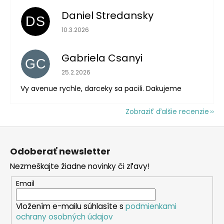
Daniel Stredansky
DS
Hodnotenie obchodu je 5 z 5 hviezdičiek.
10.3.2026
Gabriela Csanyi
GC
Hodnotenie obchodu je 5 z 5 hviezdičiek.
25.2.2026
Vy avenue rychle, darceky sa pacili. Dakujeme
Zobraziť ďalšie recenzie
Z
á
Odoberať newsletter
p
Nezmeškajte žiadne novinky či zľavy!
ä
t
Email
i
Vložením e-mailu súhlasíte s
podmienkami
e
ochrany osobných údajov