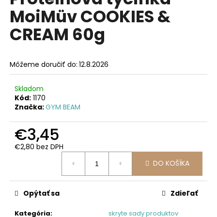
je
á
MoiMüv COOKIES &
0,0
z
j
CREAM 60g
5
s
hviezdičiek.
ť
?
Môžeme doručiť do:
12.8.2026
Skladom
Kód:
1170
Značka:
GYM BEAM
HĽADAŤ
€3,45
€2,80 bez DPH
O
Jednotková
DO KOŠÍKA
d
cena:
p
o
Opýtať sa
Zdieľať
r
ú
Kategória
:
skryte sady produktov