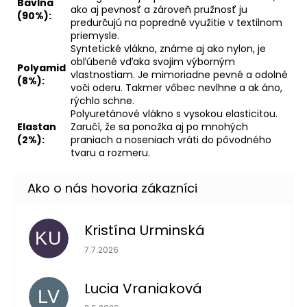
Bavlna
ako aj pevnosť a zároveň pružnosť ju
(90%):
predurčujú na popredné využitie v textilnom
priemysle.
Syntetické vlákno, známe aj ako nylon, je
obľúbené vďaka svojim výborným
Polyamid
vlastnostiam. Je mimoriadne pevné a odolné
(8%):
voči oderu. Takmer vôbec nevlhne a ak áno,
rýchlo schne.
Polyuretánové vlákno s vysokou elasticitou.
Elastan
Zaručí, že sa ponožka aj po mnohých
(2%):
praniach a noseniach vráti do pôvodného
tvaru a rozmeru.
Kristína Urminská
KU
Hodnotenie obchodu je 5 z 5 hviezdičiek.
7.7.2026
Lucia Vraniaková
LV
Hodnotenie obchodu je 5 z 5 hviezdičiek.