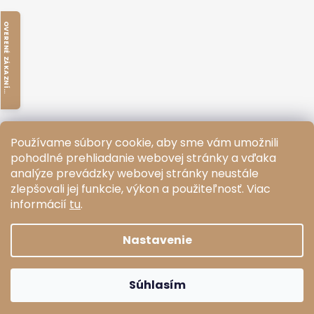
O
V
E
R
E
N
É
Z
Á
K
A
Z
N
Í
M
I
K
Používame súbory cookie, aby sme vám umožnili
pohodlné prehliadanie webovej stránky a vďaka
O
V
E
R
E
N
É
Z
Á
K
A
Z
N
Í
M
I
analýze prevádzky webovej stránky neustále
zlepšovali jej funkcie, výkon a použiteľnosť.
Viac
Facebook
informácií
tu
.
K
Nastavenie
Vytvoril Shoptet
Súhlasím
Copyright 2026
Giftology.sk
. Všetky práva vyhradené.