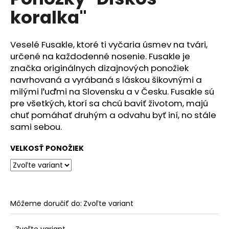
je
á
koralka"
0,0
z
j
5
s
hviezdičiek.
Veselé Fusakle, ktoré ti vyčaria úsmev na tvári,
ť
určené na každodenné nosenie. Fusakle je
?
značka originálnych dizajnových ponožiek
navrhovaná a vyrábaná s láskou šikovnými a
milými ľuďmi na Slovensku a v Česku. Fusakle sú
pre všetkých, ktorí sa chcú baviť životom, majú
chuť pomáhať druhým a odvahu byť iní, no stále
HĽADAŤ
sami sebou.
VELKOSŤ PONOŽIEK
O
d
p
o
Môžeme doručiť do:
Zvoľte variant
r
ú
Zvoľte variant