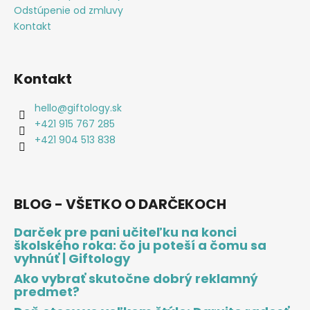
Odstúpenie od zmluvy
Kontakt
Kontakt
hello
@
giftology.sk
+421 915 767 285
+421 904 513 838
BLOG - VŠETKO O DARČEKOCH
Darček pre pani učiteľku na konci
školského roka: čo ju poteší a čomu sa
vyhnúť | Giftology
Ako vybrať skutočne dobrý reklamný
predmet?