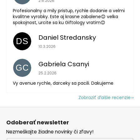
2.6.2026
Profesionalny a mily pristup, rychle dodanie a velmi
kvalitne vyrobky. Este aj krasne zabalene😊 velka
spokojnost, urcite sa ku Giftology vratim😊
Daniel Stredansky
DS
Hodnotenie obchodu je 5 z 5 hviezdičiek.
10.3.2026
Gabriela Csanyi
GC
Hodnotenie obchodu je 5 z 5 hviezdičiek.
25.2.2026
Vy avenue rychle, darceky sa pacili. Dakujeme
Zobraziť ďalšie recenzie
Z
á
Odoberať newsletter
p
Nezmeškajte žiadne novinky či zľavy!
ä