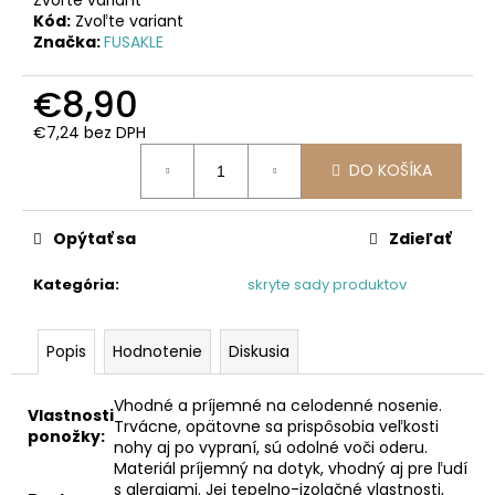
č
Kód:
Zvoľte variant
a
Značka:
FUSAKLE
m
e
€8,90
€7,24 bez DPH
Jednotková
DO KOŠÍKA
cena:
Opýtať sa
Zdieľať
Kategória
:
skryte sady produktov
Popis
Hodnotenie
Diskusia
Vhodné a príjemné na celodenné nosenie.
Vlastnosti
Trvácne, opätovne sa prispôsobia veľkosti
ponožky:
nohy aj po vypraní, sú odolné voči oderu.
Materiál príjemný na dotyk, vhodný aj pre ľudí
s alergiami. Jej tepelno-izolačné vlastnosti,