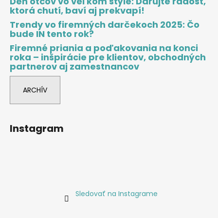
Deň otcov vo veľkom štýle: Darujte radosť,
ktorá chutí, baví aj prekvapí!
Trendy vo firemných darčekoch 2025: Čo
bude IN tento rok?
Firemné priania a poďakovania na konci
roka – inšpirácie pre klientov, obchodných
partnerov aj zamestnancov
ARCHÍV
Instagram
Sledovať na Instagrame