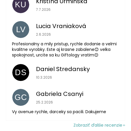
Kristína Urminská
KU
Hodnotenie obchodu je 5 z 5 hviezdičiek.
7.7.2026
Lucia Vraniaková
LV
Hodnotenie obchodu je 5 z 5 hviezdičiek.
2.6.2026
Profesionalny a mily pristup, rychle dodanie a velmi
kvalitne vyrobky. Este aj krasne zabalene😊 velka
spokojnost, urcite sa ku Giftology vratim😊
Daniel Stredansky
DS
Hodnotenie obchodu je 5 z 5 hviezdičiek.
10.3.2026
Gabriela Csanyi
GC
Hodnotenie obchodu je 5 z 5 hviezdičiek.
25.2.2026
Vy avenue rychle, darceky sa pacili. Dakujeme
Zobraziť ďalšie recenzie