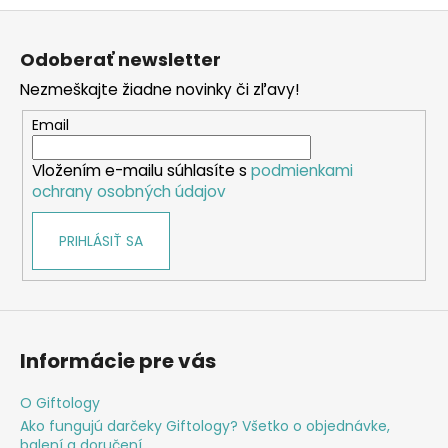
Z
á
Odoberať newsletter
p
Nezmeškajte žiadne novinky či zľavy!
ä
t
Email
i
Vložením e-mailu súhlasíte s
podmienkami
e
ochrany osobných údajov
PRIHLÁSIŤ SA
Informácie pre vás
O Giftology
Ako fungujú darčeky Giftology? Všetko o objednávke,
balení a doručení.