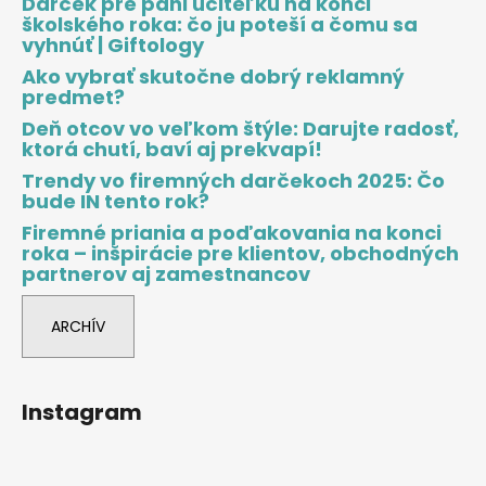
Darček pre pani učiteľku na konci
školského roka: čo ju poteší a čomu sa
vyhnúť | Giftology
Ako vybrať skutočne dobrý reklamný
predmet?
Deň otcov vo veľkom štýle: Darujte radosť,
ktorá chutí, baví aj prekvapí!
Trendy vo firemných darčekoch 2025: Čo
bude IN tento rok?
Firemné priania a poďakovania na konci
roka – inšpirácie pre klientov, obchodných
partnerov aj zamestnancov
ARCHÍV
Instagram