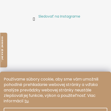
Sledovať na Instagrame
O
V
E
R
E
N
É
Z
Á
K
A
Z
N
Í
M
I
K
Používame súbory cookie, aby sme vám umožnili
pohodlné prehliadanie webovej stránky a vďaka
O
V
E
R
E
N
É
Z
Á
K
A
Z
N
Í
M
I
analýze prevádzky webovej stránky neustále
zlepšovali jej funkcie, výkon a použiteľnosť.
Viac
Facebook
informácií
tu
.
K