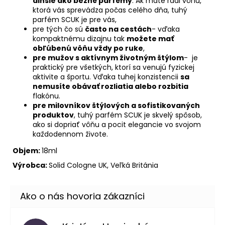
dlhšie ako bežné parfémy
. Ak máte radi vôňu,
ktorá vás sprevádza počas celého dňa, tuhý
parfém SCUK je pre vás,
pre tých čo sú
často na cestách
- vďaka
kompaktnému dizajnu tak
možete mať
obľúbenú vôňu vždy po ruke
,
pre mužov s aktívnym životným štýlom
- je
praktický pre všetkých, ktorí sa venujú fyzickej
aktivite a športu. Vďaka tuhej konzistencii
sa
nemusíte obávať rozliatia alebo rozbitia
flakónu.
pre milovníkov štýlových a sofistikovaných
produktov
, tuhý parfém SCUK je skvelý spôsob,
ako si dopriať vôňu a pocit elegancie vo svojom
každodennom živote.
Objem:
18ml
Výrobca:
Solid Cologne UK, Veľká Británia