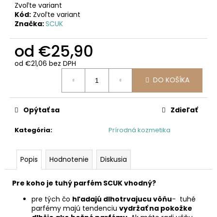
Zvoľte variant
Kód:
Zvoľte variant
Značka:
SCUK
od
€25,90
od
€21,06
bez DPH
Jednotková
DO KOŠÍKA
cena:
Opýtať sa
Zdieľať
Kategória
:
Prírodná kozmetika
Popis
Hodnotenie
Diskusia
Pre koho je tuhý parfém SCUK vhodný?
pre tých čo
hľadajú dlhotrvajucu vôňu
- tuhé
parfémy majú tendenciu
vydržať na pokožke