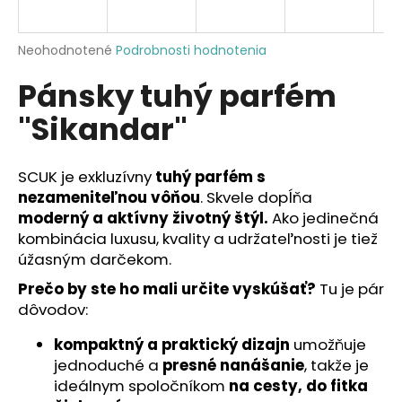
á
j
Priemerné
Neohodnotené
Podrobnosti hodnotenia
s
hodnotenie
Pánsky tuhý parfém
produktu
ť
je
?
"Sikandar"
0,0
z
5
hviezdičiek.
SCUK je exkluzívny
tuhý parfém s
nezameniteľnou vôňou
. Skvele dopĺňa
HĽADAŤ
moderný a aktívny životný štýl.
Ako jedinečná
kombinácia luxusu, kvality a udržateľnosti je tiež
úžasným darčekom.
O
Prečo by ste ho mali určite vyskúšať?
Tu je pár
d
dôvodov:
p
o
kompaktný a praktický dizajn
umožňuje
r
jednoduché a
presné nanášanie
, takže je
ú
ideálnym spoločníkom
na cesty, do fitka