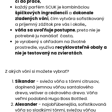
č
či do práce,
a
každý parfém SCUK je kombináciou
m
špičkových ingrediencií
a
dokonale
e
zladených vôní
, čím vytvára sofistikovaný
a príjemný zážitok pre vás i okolie,,
vôňa sa uvoľňuje postupne
, preto nie je
potrebné ju nanášať často,
je vyrobený s ohľadom na životné
prostredie, využíva
recyklovateľné obaly a
nie je testovaný na zvieratách
.
Z akých vôní si možete vybrať?
Sikandar
- svieža vôňa s tónmi citrusov,
doplnená jemnou vôňou santalového
dreva, vetiver a cédrového dreva. Vôňa
veľmi podobná Hugo Boss Bottled.
Alexander
- najobľúbenejšia, sofistikovaná
vôňa so sladkými tónmi, sviežou vôňou