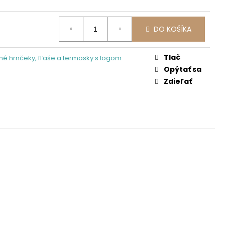
DO KOŠÍKA
Tlač
é hrnčeky, fľaše a termosky s logom
Opýtať sa
Zdieľať