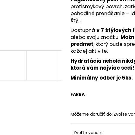
protišmykový povrch, zat
pohodlné prenášanie – id
štýl.
Dostupná
v 7 štýlových 
alebo svoju značku.
Možno
predmet
, ktorý bude spr
každej aktivite.
Hydratácia nebola nikdy
ktorá vám najviac sedí!
Minimálny odber je 5ks.
FARBA
Môžeme doručiť do:
Zvoľte var
Zvoľte variant