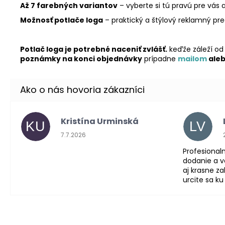
Až 7 farebných variantov
– vyberte si tú pravú pre vás
Možnosť potlače loga
– praktický a štýlový reklamný p
Potlač loga je potrebné naceniť zvlášť.
keďže záleží od 
poznámky na konci objednávky
prípadne
mailom
ale
Kristína Urminská
KU
LV
Hodnotenie obchodu je 5 z 5 hviezdičiek.
7.7.2026
Profesionaln
dodanie a ve
aj krasne z
urcite sa ku