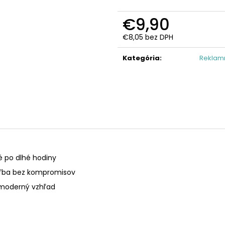
€9,90
€8,05 bez DPH
Jednotková
cena:
Kategória
:
Reklamn
é po dlhé hodiny
oľba bez kompromisov
 moderný vzhľad