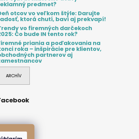
reklamný predmet?
Deň otcov vo veľkom štýle: Darujte
radosť, ktorá chutí, baví aj prekvapí!
Trendy vo firemných darčekoch
2025: Čo bude IN tento rok?
Firemné priania a poďakovania na
konci roka – inšpirácie pre klientov,
obchodných partnerov aj
zamestnancov
ARCHÍV
Facebook
Súhlasím