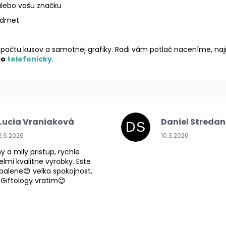
 alebo vašu značku
redmet
počtu kusov a samotnej grafiky. Radi vám potlač naceníme, najr
bo
telefonicky
.
Lucia Vraniaková
Daniel Streda
DS
Hodnotenie obchodu je 5 z 5 hviezdičiek.
Hodnotenie obchodu
2.6.2026
10.3.2026
y a mily pristup, rychle
lmi kvalitne vyrobky. Este
abalene😊 velka spokojnost,
 Giftology vratim😊