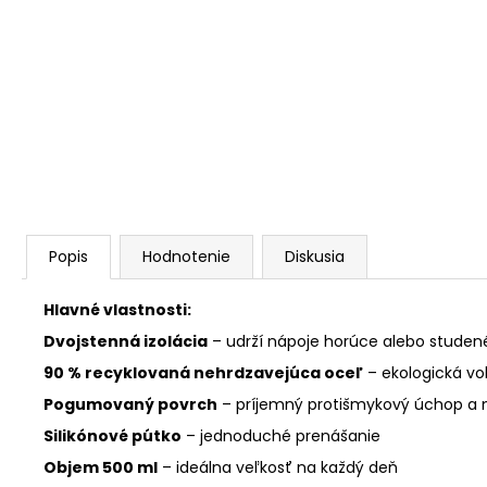
Popis
Hodnotenie
Diskusia
Hlavné vlastnosti:
Dvojstenná izolácia
– udrží nápoje horúce alebo studen
90 % recyklovaná nehrdzavejúca oceľ
– ekologická v
Pogumovaný povrch
– príjemný protišmykový úchop a
Silikónové pútko
– jednoduché prenášanie
Objem 500 ml
– ideálna veľkosť na každý deň