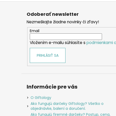
Z
á
Odoberať newsletter
p
Nezmeškajte žiadne novinky či zľavy!
ä
t
Email
i
Vložením e-mailu súhlasíte s
podmienkami o
e
PRIHLÁSIŤ SA
Informácie pre vás
O Giftology
Ako fungujú darčeky Giftology? Všetko o
objednávke, balení a doručení.
Ako fungujú firemné darčeky? Postup, cena,