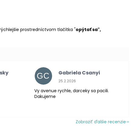
ýchlejšie prostredníctvom tlačítka "
opýtať sa",
nsky
Gabriela Csanyi
GC
 je 5 z 5 hviezdičiek.
Hodnotenie obchodu je 5 z 5 hviezdič
25.2.2026
Vy avenue rychle, darceky sa pacili.
Dakujeme
Zobraziť ďalšie recenzie