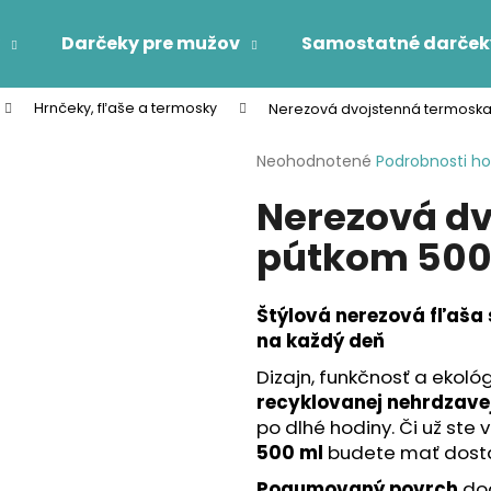
Darčeky pre mužov
Samostatné darček
Hrnčeky, fľaše a termosky
Nerezová dvojstenná termoska
Čo potrebujete nájsť?
Priemerné
Neohodnotené
Podrobnosti h
hodnotenie
Nerezová dv
produktu
HĽADAŤ
je
pútkom 500
0,0
z
5
Odporúčame
hviezdičiek.
Štýlová nerezová fľaša
na každý deň
Dizajn, funkčnosť a ekoló
recyklovanej nehrdzavej
po dlhé hodiny. Či už ste 
500 ml
budete mať dostat
Pogumovaný povrch
dod