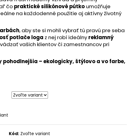
iaľ čo
praktické silikónové pútko
umožňuje
eálne na každodenné použitie aj aktívny životný
farbách
, aby ste si mohli vybrať tú pravú pre seba
sť potlače loga
z nej robí ideálny
reklamný
evádzať vašich klientov či zamestnancov pri
 pohodlnejšia – ekologicky, štýlovo a vo farbe,
iant
Kód:
Zvoľte variant