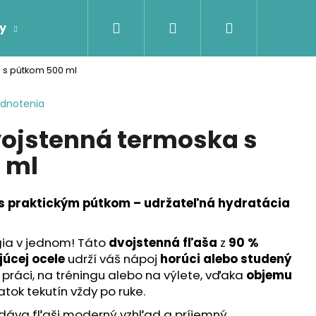
Hľadať
Prihlásenie
Nákupný
y
Firemné darčeky
Darčeky podľa príje
 s pútkom 500 ml
košík
odnotenia
ojstenná termoska s
 ml
 s praktickým pútkom – udržateľná hydratácia
gia v jednom! Táto
dvojstenná fľaša
z
90 %
úcej ocele
udrží váš nápoj
horúci alebo studený
v práci, na tréningu alebo na výlete, vďaka
objemu
ok tekutín vždy po ruke.
áva fľaši moderný vzhľad a príjemný