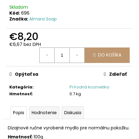
č
a
Skladom
Kód:
696
m
Značka:
Almara Soap
e
€8,20
€6,67 bez DPH
Jednotková
DO KOŠÍKA
cena:
Opýtať sa
Zdieľať
Kategória
:
Prírodná kozmetika
Hmotnosť
:
0.7 kg
Popis
Hodnotenie
Diskusia
Dizajnové ručne vyrobené mydlo pre normálnu pokožku.
Hmotnosť:
100g