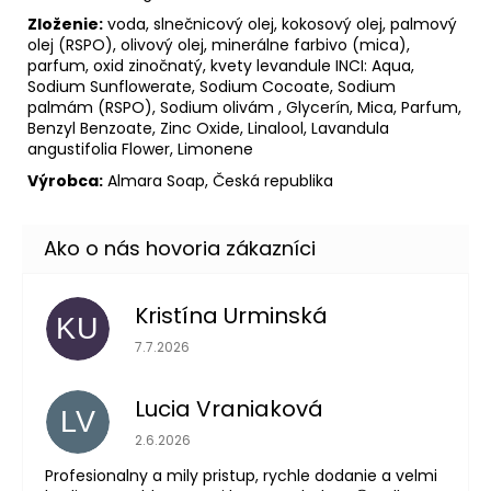
Zloženie:
voda, slnečnicový olej, kokosový olej, palmový
olej (RSPO), olivový olej, minerálne farbivo (mica),
parfum, oxid zinočnatý, kvety levandule INCI: Aqua,
Sodium Sunflowerate, Sodium Cocoate, Sodium
palmám (RSPO), Sodium olivám , Glycerín, Mica, Parfum,
Benzyl Benzoate, Zinc Oxide, Linalool, Lavandula
angustifolia Flower, Limonene
Výrobca:
Almara Soap, Česká republika
Kristína Urminská
KU
Hodnotenie obchodu je 5 z 5 hviezdičiek.
7.7.2026
Lucia Vraniaková
LV
Hodnotenie obchodu je 5 z 5 hviezdičiek.
2.6.2026
Profesionalny a mily pristup, rychle dodanie a velmi