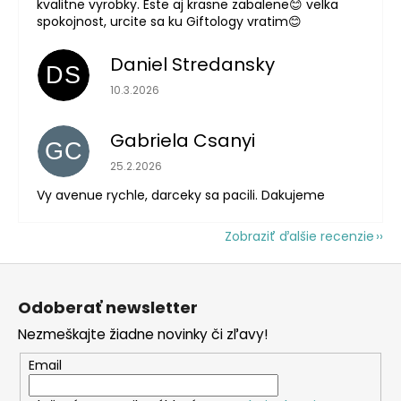
kvalitne vyrobky. Este aj krasne zabalene😊 velka
spokojnost, urcite sa ku Giftology vratim😊
Daniel Stredansky
DS
Hodnotenie obchodu je 5 z 5 hviezdičiek.
10.3.2026
Gabriela Csanyi
GC
Hodnotenie obchodu je 5 z 5 hviezdičiek.
25.2.2026
Vy avenue rychle, darceky sa pacili. Dakujeme
Zobraziť ďalšie recenzie
Z
á
Odoberať newsletter
p
Nezmeškajte žiadne novinky či zľavy!
ä
t
Email
i