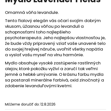
je
á
0,0
z
j
Omamná vôňa levandule.
5
s
hviezdičiek.
Tento fialový elegán vás očarí svojím dobrým
ť
vkusom, úžasnou vôňou po levanduli a
?
schopnosťami toho najlepšieho
psychoterapeuta. Jeho najlepšou vlastnosťou je,
že bude vždy pripravený vziať vaše unavené telo
do svojej hrejivej náruče, uvoľniť všetky napätia
a vyslať vašu myseľ na vlnu harmónie.
HĽADAŤ
Mydlo obsahuje vysoké zastúpenie rastlinných
olejov, ktoré pokožku vyživí a zaručí tak veľmi
jemné a hebké umývanie. O krásnu farbu mydla
O
sa postarali minerálne farbivá, oxid zinočnatý a
d
zdobenie levanduľovými kvetmi.
p
o
r
Môžeme doručiť do:
12.8.2026
ú