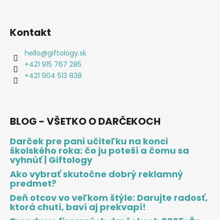
Kontakt
hello
@
giftology.sk
+421 915 767 285
+421 904 513 838
BLOG - VŠETKO O DARČEKOCH
Darček pre pani učiteľku na konci
školského roka: čo ju poteší a čomu sa
vyhnúť | Giftology
Ako vybrať skutočne dobrý reklamný
predmet?
Deň otcov vo veľkom štýle: Darujte radosť,
ktorá chutí, baví aj prekvapí!