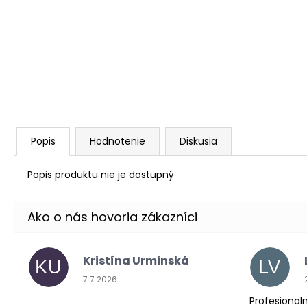
Popis
Hodnotenie
Diskusia
Popis produktu nie je dostupný
Kristína Urminská
KU
LV
Hodnotenie obchodu je 5 z 5 hviezdičiek.
7.7.2026
Profesionaln