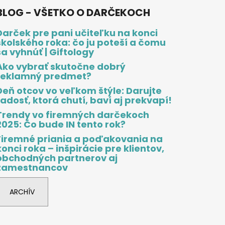
BLOG - VŠETKO O DARČEKOCH
Darček pre pani učiteľku na konci
školského roka: čo ju poteší a čomu
sa vyhnúť | Giftology
Ako vybrať skutočne dobrý
reklamný predmet?
Deň otcov vo veľkom štýle: Darujte
radosť, ktorá chutí, baví aj prekvapí!
Trendy vo firemných darčekoch
2025: Čo bude IN tento rok?
Firemné priania a poďakovania na
konci roka – inšpirácie pre klientov,
obchodných partnerov aj
zamestnancov
ARCHÍV