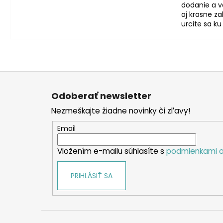
dodanie a ve
aj krasne z
urcite sa ku
Z
á
Odoberať newsletter
p
Nezmeškajte žiadne novinky či zľavy!
ä
t
Email
i
Vložením e-mailu súhlasíte s
podmienkami o
e
PRIHLÁSIŤ SA