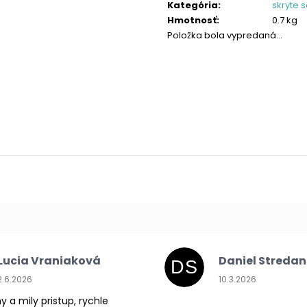
cena:
Kategória
:
skryte 
Hmotnosť
:
0.7 kg
Položka bola vypredaná…
Lucia Vraniaková
Daniel Streda
DS
Hodnotenie obchodu je 5 z 5 hviezdičiek.
Hodnotenie obchodu
2.6.2026
10.3.2026
y a mily pristup, rychle