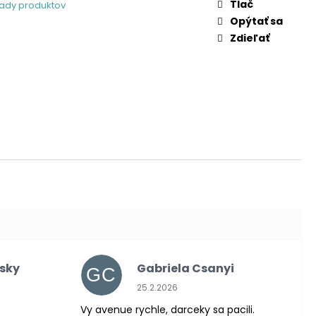
Tlač
sady produktov
Opýtať sa
Zdieľať
nsky
Gabriela Csanyi
GC
 je 5 z 5 hviezdičiek.
Hodnotenie obchodu je 5 z 5 hviezdič
25.2.2026
Vy avenue rychle, darceky sa pacili.