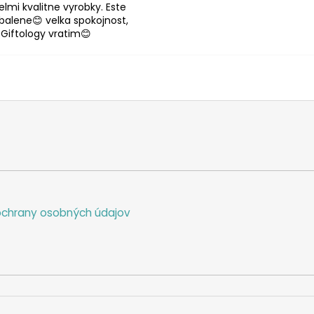
lmi kvalitne vyrobky. Este
abalene😊 velka spokojnost,
 Giftology vratim😊
chrany osobných údajov