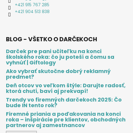
+421 915 767 285
+421 904 513 838
BLOG - VŠETKO O DARČEKOCH
Darček pre pani učiteľku na konci
školského roka: čo ju poteší a čomu sa
vyhnúť | Giftology
Ako vybrať skutočne dobrý reklamný
predmet?
Deň otcov vo veľkom štýle: Darujte radosť,
ktorá chutí, baví aj prekvapí!
Trendy vo firemných darčekoch 2025: Čo
bude IN tento rok?
Firemné priania a poďakovania na konci
roka – inšpirácie pre klientov, obchodných
partnerov aj zamestnancov