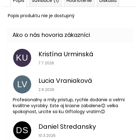
č
Popis
Súvisiace (1)
Hodnotenie
Diskusia
a
m
Popis produktu nie je dostupný
e
Kristína Urminská
KU
Hodnotenie obchodu je 5 z 5 hviezdičiek.
7.7.2026
Lucia Vraniaková
LV
Hodnotenie obchodu je 5 z 5 hviezdičiek.
2.6.2026
Profesionalny a mily pristup, rychle dodanie a velmi
kvalitne vyrobky. Este aj krasne zabalene😊 velka
spokojnost, urcite sa ku Giftology vratim😊
Daniel Stredansky
DS
Hodnotenie obchodu je 5 z 5 hviezdičiek.
10.3.2026