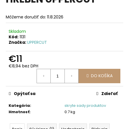
je
á
0,0
z
j
Môžeme doručiť do:
11.8.2026
5
s
hviezdičiek.
ť
Skladom
?
Kód:
1131
Značka:
UPPERCUT
€11
€8,94 bez DPH
HĽADAŤ
Jednotková
DO KOŠÍKA
cena:
O
Opýtať sa
Zdieľať
d
p
Kategória
:
skryte sady produktov
o
Hmotnosť
:
0.7 kg
r
ú