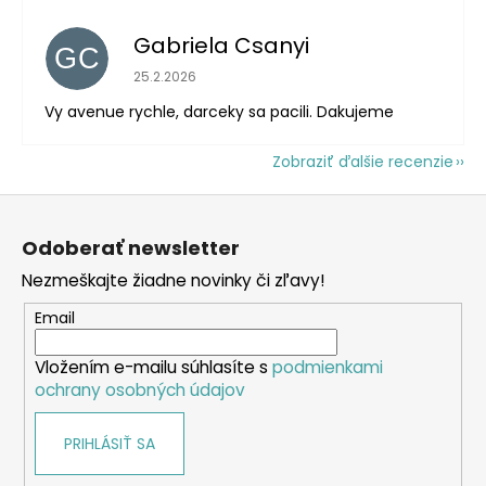
Gabriela Csanyi
GC
Hodnotenie obchodu je 5 z 5 hviezdičiek.
25.2.2026
Vy avenue rychle, darceky sa pacili. Dakujeme
Zobraziť ďalšie recenzie
Z
á
Odoberať newsletter
p
Nezmeškajte žiadne novinky či zľavy!
ä
t
Email
i
Vložením e-mailu súhlasíte s
podmienkami
e
ochrany osobných údajov
PRIHLÁSIŤ SA