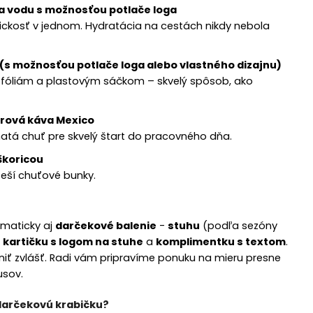
na vodu s možnosťou potlače loga
tickosť v jednom. Hydratácia na cestách nikdy nebola
 (s možnosťou potlače loga alebo vlastného dizajnu)
k fóliám a plastovým sáčkom – skvelý spôsob, ako
rová káva Mexico
atá chuť pre skvelý štart do pracovného dňa.
škoricou
teší chuťové bunky.
omaticky aj
darčekové balenie
-
stuhu
(podľa sezóny
,
kartičku s logom na stuhe
a
komplimentku s textom
.
niť zvlášť. Radi vám pripravíme ponuku na mieru presne
usov.
 darčekovú krabičku?