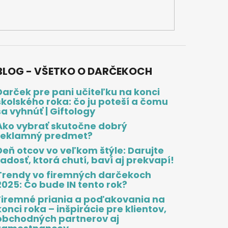
BLOG - VŠETKO O DARČEKOCH
Darček pre pani učiteľku na konci
školského roka: čo ju poteší a čomu
sa vyhnúť | Giftology
Ako vybrať skutočne dobrý
reklamný predmet?
Deň otcov vo veľkom štýle: Darujte
radosť, ktorá chutí, baví aj prekvapí!
Trendy vo firemných darčekoch
2025: Čo bude IN tento rok?
Firemné priania a poďakovania na
konci roka – inšpirácie pre klientov,
obchodných partnerov aj