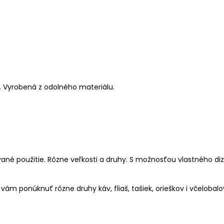
.
Vyrobená z odolného materiálu.
ované použitie. Rôzne veľkosti a druhy. S možnosťou vlastného di
ám ponúknuť rôzne druhy káv, fliaš, tašiek, orieškov i včelobal