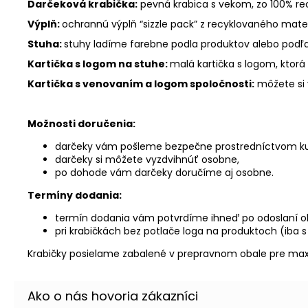
Darčeková krabička:
pevná krabica s vekom, zo 100% re
Výplň:
ochrannú výplň “sizzle pack” z recyklovaného mater
Stuha:
stuhy ladíme farebne podla produktov alebo podľa
Kartička s logom na stuhe:
malá kartička s logom, ktorá 
Kartička s venovaním a logom spoločnosti:
môžete si 
Možnosti doručenia:
darčeky vám pošleme bezpečne prostredníctvom ku
darčeky si môžete vyzdvihnúť osobne,
po dohode vám darčeky doručíme aj osobne.
Termíny dodania:
termín dodania vám potvrdíme ihneď po odoslaní o
pri krabičkách bez potlače loga na produktoch (iba
Krabičky posielame zabalené v prepravnom obale pre ma