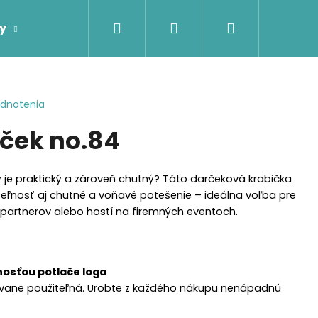
Hľadať
Prihlásenie
Nákupný
y
Firemné darčeky
Darčeky podľa príje
košík
odnotenia
ček no.84
ý je praktický a zároveň chutný? Táto darčeková krabička
teľnosť aj chutné a voňavé potešenie – ideálna voľba pre
artnerov alebo hostí na firemných eventoch.
nosťou potlače loga
ovane použiteľná. Urobte z každého nákupu nenápadnú