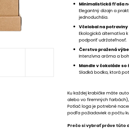
Minimalistická fľaša 
Elegantný dizajn a prak
jednoduchšia.
Včelobal na potraviny
Ekologická alternatíva 
podporiť udržateľnosť.
Čerstvo pražená výbe
Intenzívna aróma a boh
Mandle v čokoláde so 
Sladká bodka, ktorá po
Ku každej krabičke máte aut
alebo vo firemných farbách)
Potlač loga je potrebné nace
podľa požiadaviek a počtu k
Prečo si vybrať práve túto