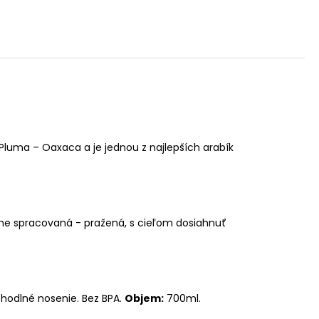
i Pluma – Oaxaca a je jednou z najlepších arabík
selne spracovaná - pražená, s cieľom dosiahnuť
hodlné nosenie. Bez BPA.
Objem:
700ml.