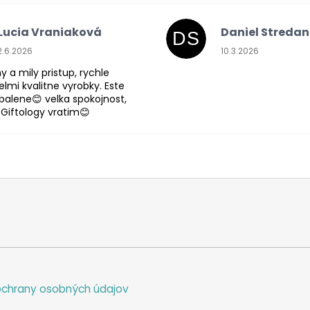
Lucia Vraniaková
Daniel Streda
DS
Hodnotenie obchodu je 5 z 5 hviezdičiek.
Hodnotenie obchodu
2.6.2026
10.3.2026
y a mily pristup, rychle
lmi kvalitne vyrobky. Este
abalene😊 velka spokojnost,
 Giftology vratim😊
chrany osobných údajov