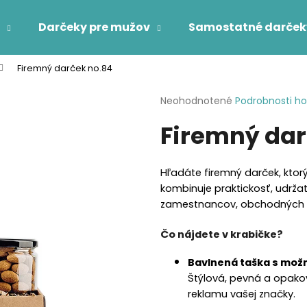
Darčeky pre mužov
Samostatné darček
Firemný darček no.84
Čo potrebujete nájsť?
Priemerné
Neohodnotené
Podrobnosti h
hodnotenie
Firemný dar
produktu
HĽADAŤ
je
0,0
z
Hľadáte firemný darček, ktor
5
Odporúčame
kombinuje praktickosť, udrža
hviezdičiek.
zamestnancov, obchodných p
Čo nájdete v krabičke?
Bavlnená taška s mož
Štýlová, pevná a opak
reklamu vašej značky.