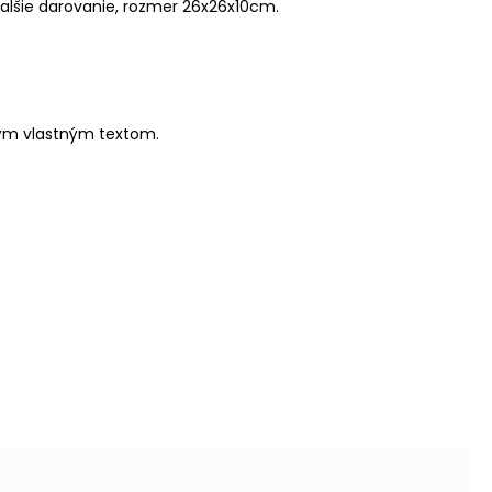
ďalšie darovanie, rozmer 26x26x10cm
.
ným vlastným textom.