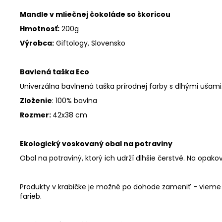
Mandle v mliečnej čokoláde so škoricou
Hmotnosť:
200g
Výrobca:
Giftology, Slovensko
Bavlená taška Eco
Univerzálna bavlnená taška prírodnej farby s dlhými ušami
Zloženie
: 100% bavlna
Rozmer:
42x38 cm
Ekologický voskovaný obal na potraviny
Obal na potraviný, ktorý ich udrží dlhšie čerstvé. Na opak
Produkty v krabičke je možné po dohode zameniť - vieme v
farieb.