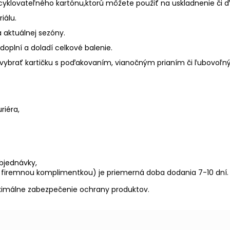
cyklovateľného kartónu,
ktorú môžete použiť na uskladnenie či 
iálu.
 aktuálnej sezóny.
doplní a doladí celkové balenie.
vybrať kartičku s poďakovaním, vianočným prianím či ľubovoľ
riéra,
bjednávky,
 s firemnou komplimentkou) je priemerná doba dodania 7-10 dní.
ximálne zabezpečenie ochrany produktov.