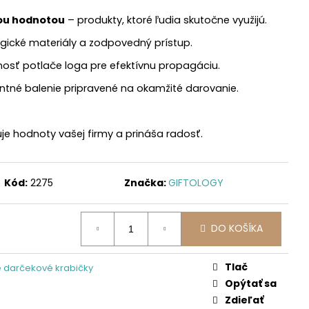
nou hodnotou
– produkty, ktoré ľudia skutočne využijú.
ogické materiály a zodpovedný prístup.
sť potlače loga pre efektívnu propagáciu.
ntné balenie pripravené na okamžité darovanie.
je hodnoty vašej firmy a prináša radosť.
Kód:
2275
Značka:
GIFTOLOGY
DO KOŠÍKA
Tlač
 darčekové krabičky
Opýtať sa
Zdieľať