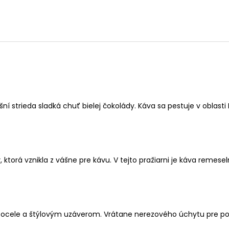
šní strieda sladká chuť bielej čokolády. Káva sa pestuje v oblast
y
, ktorá vznikla z vášne pre kávu. V tejto pražiarni je káva reme
 ocele a štýlovým uzáverom. Vrátane nerezového úchytu pre po