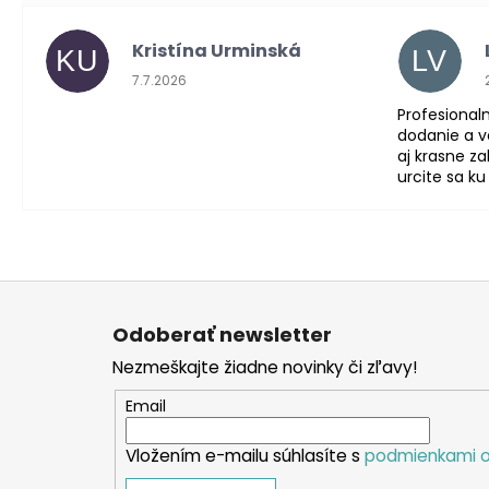
Kristína Urminská
KU
LV
Hodnotenie obchodu je 5 z 5 hviezdičiek.
7.7.2026
Profesionaln
dodanie a ve
aj krasne z
urcite sa ku
Z
á
Odoberať newsletter
p
Nezmeškajte žiadne novinky či zľavy!
ä
t
Email
i
Vložením e-mailu súhlasíte s
podmienkami o
e