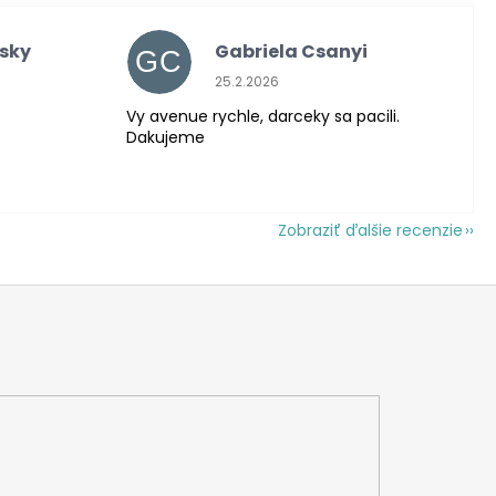
nsky
Gabriela Csanyi
GC
 je 5 z 5 hviezdičiek.
Hodnotenie obchodu je 5 z 5 hviezdič
25.2.2026
Vy avenue rychle, darceky sa pacili.
Dakujeme
Zobraziť ďalšie recenzie