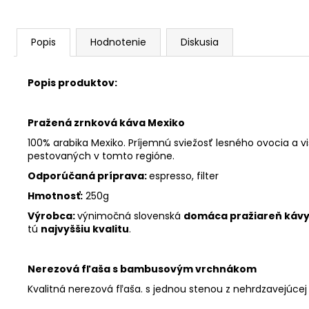
Popis
Hodnotenie
Diskusia
Popis produktov:
Pražená zrnková káva Mexiko
100% arabika Mexiko. Príjemnú sviežosť lesného ovocia a vi
pestovaných v tomto regióne.
Odporúčaná príprava:
espresso, filter
Hmotnosť:
250g
Výrobca:
v
ýnimočná slovenská
domáca pražiareň káv
tú
najvyššiu kvalitu
.
Nerezová fľaša s bambusovým vrchnákom
Kvalitná nerezová fľaša.
s jednou stenou z nehrdzavejúcej