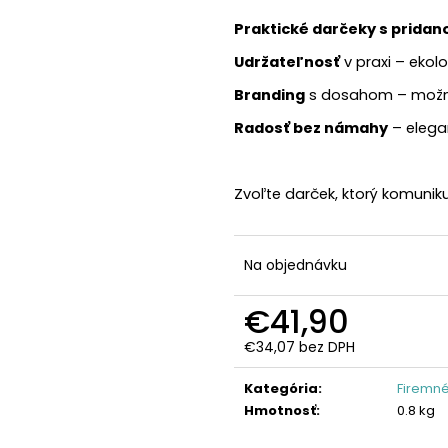
Praktické darčeky s prida
Udržateľnosť
v praxi – ekol
Branding
s dosahom – možno
Radosť bez námahy
– elega
Zvoľte darček, ktorý komuniku
Na objednávku
€41,90
€34,07 bez DPH
Jednotková
cena:
Kategória
:
Firemné
Hmotnosť
:
0.8 kg