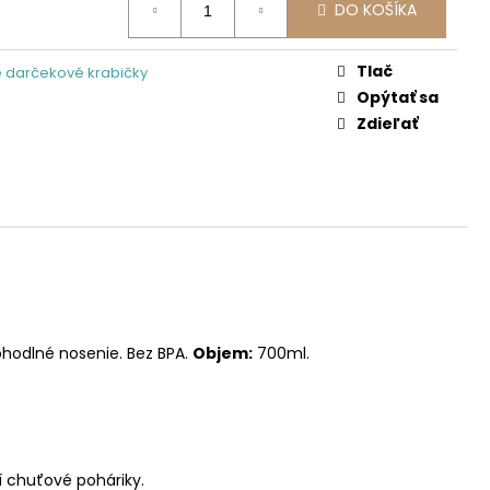
DO KOŠÍKA
Tlač
 darčekové krabičky
Opýtať sa
Zdieľať
hodlné nosenie. Bez BPA.
Objem:
700ml.
dí chuťové poháriky.