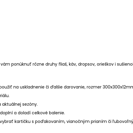
ám ponúknuť rôzne druhy fliaš, káv, dropsov, orieškov i sušien
oužiť na uskladnenie či ďalšie darovanie, rozmer 300x300x12m
iálu.
 aktuálnej sezóny.
doplní a doladí celkové balenie.
vybrať kartičku s poďakovaním, vianočným prianím či ľubovoľ