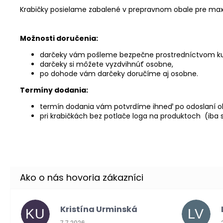
Krabičky posielame zabalené v prepravnom obale pre ma
Možnosti doručenia:
darčeky vám pošleme bezpečne prostredníctvom ku
darčeky si môžete vyzdvihnúť osobne,
po dohode vám darčeky doručíme aj osobne.
Termíny dodania:
termín dodania vám potvrdíme ihneď po odoslaní o
pri krabičkách bez potlače loga na produktoch (iba
Kristína Urminská
KU
LV
Hodnotenie obchodu je 5 z 5 hviezdičiek.
7.7.2026