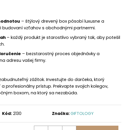
 hodnotou
– štýlový drevený box pôsobí luxusne a
pri budovaní vzťahov s obchodnými partnermi.
sah
– každý produkt je starostlivo vybraný tak, aby potešil
ch.
doručenie
– bezstarostný proces objednávky a
na adresu vašej firmy.
abudnuteľný zážitok. Investujte do darčeka, ktorý
 a profesionálny prístup. Prekvapte svojich kolegov,
očným boxom, na ktorý sa nezabúda.
Kód:
2130
Značka:
GIFTOLOGY