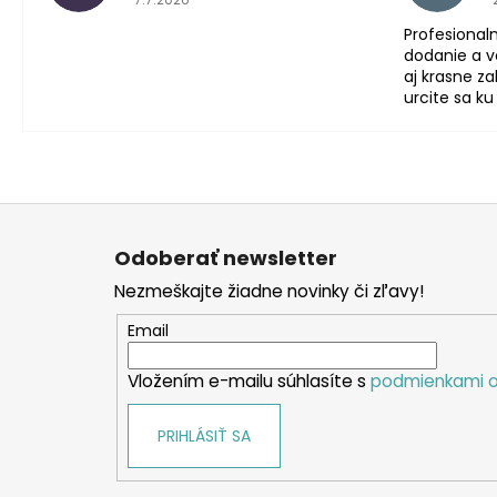
Profesionaln
dodanie a ve
aj krasne z
urcite sa ku
Z
á
Odoberať newsletter
p
Nezmeškajte žiadne novinky či zľavy!
ä
t
Email
i
Vložením e-mailu súhlasíte s
podmienkami o
e
PRIHLÁSIŤ SA