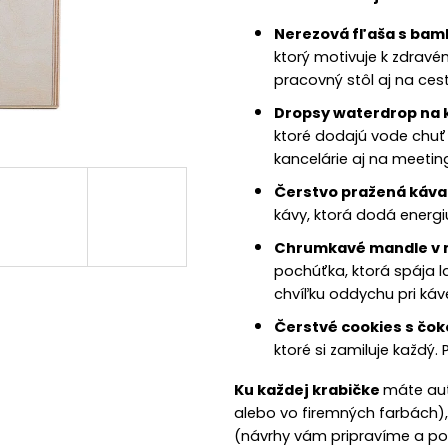
Nerezová fľaša s ba
ktorý motivuje k zdravé
pracovný stôl aj na ces
Dropsy waterdrop na 
ktoré dodajú vode chuť 
kancelárie aj na meetin
Čerstvo pražená káva
kávy, ktorá dodá energi
Chrumkavé mandle v m
pochúťka, ktorá spája 
chvíľku oddychu pri káv
Čerstvé cookies s čo
ktoré si zamiluje každý.
Ku každej krabičke
máte au
alebo vo firemných farbách)
(návrhy vám pripravíme a po