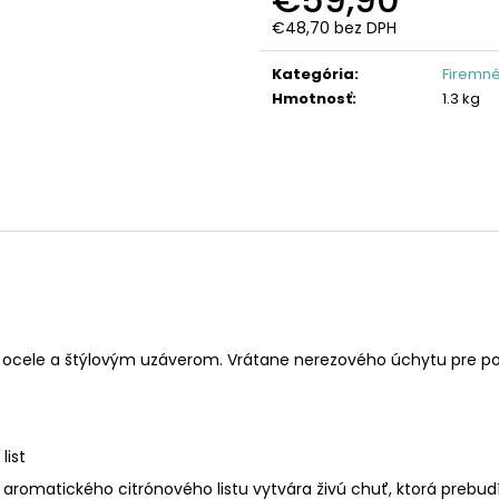
€48,70 bez DPH
Jednotková
cena:
Kategória
:
Firemné
Hmotnosť
:
1.3 kg
 ocele a štýlovým uzáverom. Vrátane nerezového úchytu pre po
list
 aromatického citrónového listu vytvára živú chuť, ktorá prebu