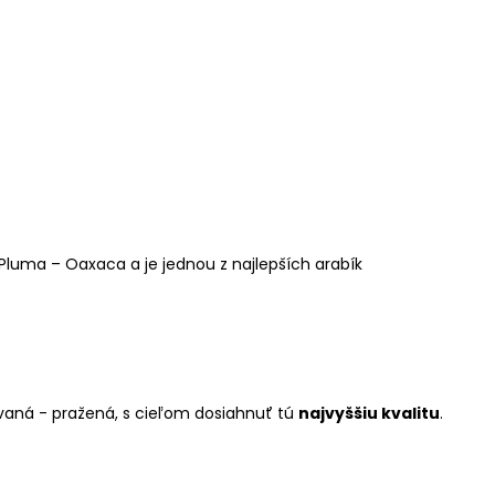
i Pluma – Oaxaca a je jednou z najlepších arabík
covaná - pražená, s cieľom dosiahnuť tú
najvyššiu kvalitu
.