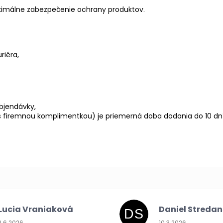
ximálne zabezpečenie ochrany produktov.
riéra,
bjendávky,
 s firemnou komplimentkou) je priemerná doba dodania do 10 dní
Lucia Vraniaková
Daniel Streda
DS
Hodnotenie obchodu je 5 z 5 hviezdičiek.
Hodnotenie obchodu
2.6.2026
10.3.2026