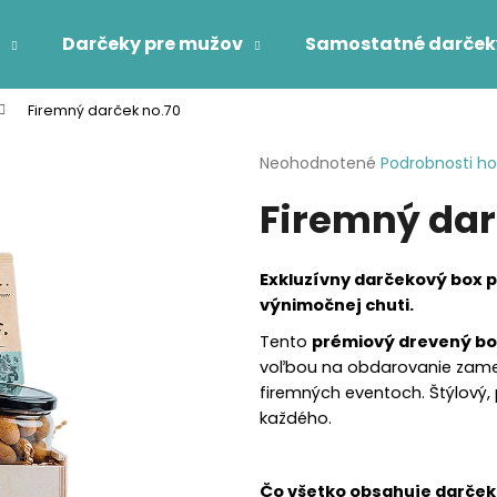
Darčeky pre mužov
Samostatné darček
Firemný darček no.70
Čo potrebujete nájsť?
Priemerné
Neohodnotené
Podrobnosti h
hodnotenie
Firemný dar
produktu
HĽADAŤ
je
0,0
z
Exkluzívny darčekový box pre
5
Odporúčame
výnimočnej chuti.
hviezdičiek.
Tento
prémiový drevený b
voľbou na obdarovanie zame
firemných eventoch. Štýlový,
každého.
Čo všetko obsahuje darče