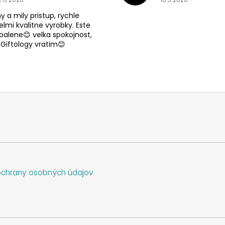
y a mily pristup, rychle
lmi kvalitne vyrobky. Este
abalene😊 velka spokojnost,
 Giftology vratim😊
chrany osobných údajov