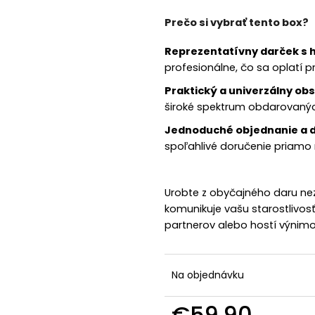
Prečo si vybrať tento box?
Reprezentatívny darček s
profesionálne, čo sa oplatí 
Praktický a univerzálny ob
široké spektrum obdarovaný
Jednoduché objednanie a 
spoľahlivé doručenie priamo 
Urobte z obyčajného daru nez
komunikuje vašu starostlivosť
partnerov alebo hostí výnim
Na objednávku
€59,90