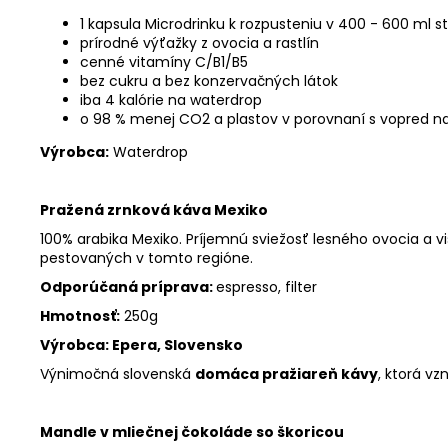
1 kapsula Microdrinku k rozpusteniu v 400 - 600 ml 
prírodné výťažky z ovocia a rastlín
cenné vitamíny C/B1/B5
bez cukru a bez konzervačných látok
iba 4 kalórie na waterdrop
o 98 % menej CO2 a plastov v porovnaní s vopred n
Výrobca:
Waterdrop
Pražená zrnková káva Mexiko
100% arabika Mexiko. Príjemnú sviežosť lesného ovocia a vi
pestovaných v tomto regióne.
Odporúčaná príprava:
espresso, filter
Hmotnosť:
250g
Výrobca: Epera, Slovensko
Výnimočná slovenská
domáca pražiareň kávy
, ktorá vz
Mandle v mliečnej čokoláde so škoricou