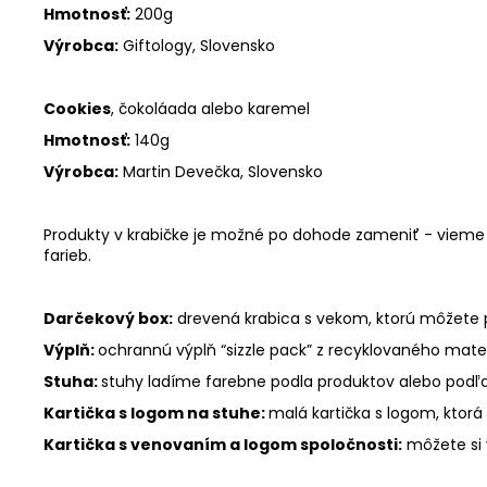
Hmotnosť:
200g
Výrobca:
Giftology, Slovensko
Cookies
, čokoláada alebo karemel
Hmotnosť:
140g
Výrobca:
Martin Devečka, Slovensko
Produkty v krabičke je možné po dohode zameniť - vieme v
farieb.
Darčekový box:
drevená krabica s vekom, ktorú môžete p
Výplň:
ochrannú výplň “sizzle pack” z recyklovaného mater
Stuha:
stuhy ladíme farebne podla produktov alebo podľa
Kartička s logom na stuhe:
malá kartička s logom, ktorá 
Kartička s venovaním a logom spoločnosti:
môžete si 