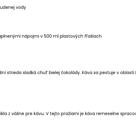
studenej vody
aplnenými nápojmi v 500 ml plastových fľašiach
šní strieda sladká chuť bielej čokolády. Káva sa pestuje v oblast
nikla z vášne pre kávu. V tejto pražiarni je káva remeselne spra