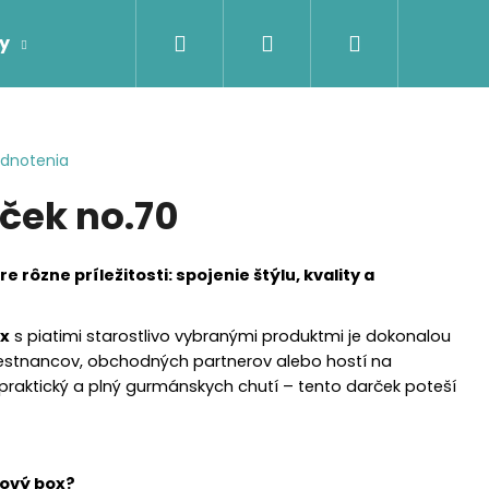
Hľadať
Prihlásenie
Nákupný
y
Firemné darčeky
Darčeky podľa príje
košík
odnotenia
ček no.70
 rôzne príležitosti: spojenie štýlu, kvality a
ox
s piatimi starostlivo vybranými produktmi je dokonalou
stnancov, obchodných partnerov alebo hostí na
 praktický a plný gurmánskych chutí – tento darček poteší
kový box?