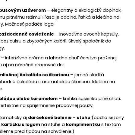
mbusovým uzáverom
– elegantný a ekologický doplnok,
mu pitnému režimu. Fľaša je odolná, ľahká a ideálna na
ty. Možnosť potlače loga.
každodenné osvieženie
– inovatívne ovocné kapsuly,
bez cukru a zbytočných kalórií. Skvelý spoločník do
gy.
– intenzívna aróma a lahodna chuť čerstvo praženej
u aj na náročné pracovné dni.
liečnej čokoláde so škoricou
– jemná sladká
lahodnú čokoládu s aromatickou škoricou. Ideálna na
e.
koládou alebo karamelom
– krehká sušienka plné chuti,
 Perfektné na spríjemnenie pracovnej pauzy.
tomaticky aj
darčekové balenie
-
stuhu
(podľa sezóny
,
kartičku s logom
na stuhe a
komplimentku
s textom
šleme pred tlačou na schválenie.)