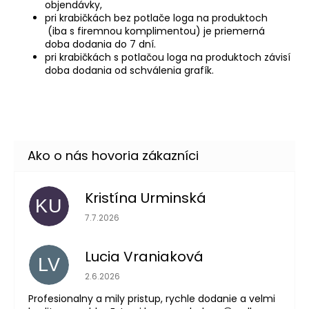
objendávky,
pri krabičkách bez potlače loga na produktoch
(iba s firemnou komplimentou) je priemerná
doba dodania do 7 dní.
pri krabičkách s potlačou loga na produktoch závisí
doba dodania od schválenia grafík.
Kristína Urminská
KU
Hodnotenie obchodu je 5 z 5 hviezdičiek.
7.7.2026
Lucia Vraniaková
LV
Hodnotenie obchodu je 5 z 5 hviezdičiek.
2.6.2026
Profesionalny a mily pristup, rychle dodanie a velmi