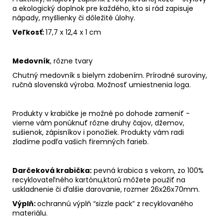
a ekologický doplnok pre každého, kto si rád zapisuje
nápady, myšlienky či dôležité úlohy.
Veľkosť:
17,7 x 12,4 x 1 cm
Medovník
, rôzne tvary
Chutný medovník s bielym zdobením. Prírodné suroviny,
ručná slovenská výroba. Možnosť umiestnenia loga.
Produkty v krabičke je možné po dohode zameniť -
vieme vám ponúknuť rôzne druhy čajov, džemov,
sušienok, zápisníkov i ponožiek. Produkty vám radi
zladíme podľa vašich firemných farieb.
Darčeková krabička:
pevná krabica s vekom, zo 100%
recyklovateľného kartónu,
ktorú môžete použiť na
uskladnenie či ďalšie darovanie, rozmer
26x26x70mm.
Výplň:
ochrannú výplň “sizzle pack” z recyklovaného
materiálu.