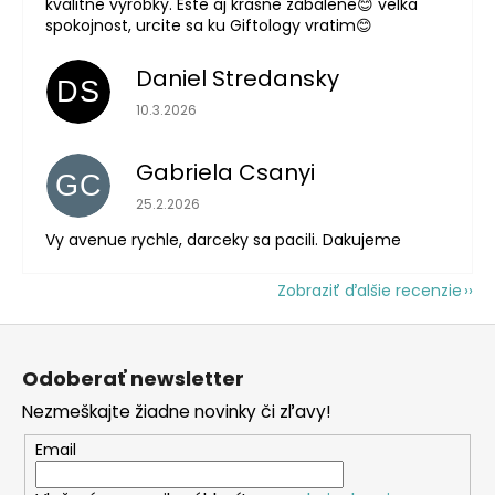
kvalitne vyrobky. Este aj krasne zabalene😊 velka
spokojnost, urcite sa ku Giftology vratim😊
Daniel Stredansky
DS
Hodnotenie obchodu je 5 z 5 hviezdičiek.
10.3.2026
Gabriela Csanyi
GC
Hodnotenie obchodu je 5 z 5 hviezdičiek.
25.2.2026
Vy avenue rychle, darceky sa pacili. Dakujeme
Zobraziť ďalšie recenzie
Z
á
Odoberať newsletter
p
Nezmeškajte žiadne novinky či zľavy!
ä
t
Email
i