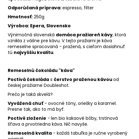
Odporúčaná príprava:
espresso, filter
Hmotnosť:
250g
Výrobca: Epera, Slovensko
Výnimočná slovenská
domáca pražiareň kávy
, ktorá
vznikla z vášne pre kávu. V tejto pražiarni je káva
remeselne spracovaná - pražená, s cieľom dosiahnuť
tú
najvyššiu kvalitu
.
Remeselnú čokoládu "káva"
Poctivá čokoláda
s
čerstvo praženou kávou
od
českej pražiarne Doubleshot.
Prečo je taká skvelá?
Vyvážená chuť
- ovocné tóny, oriešky a karamel.
Presne tak, ako to má byť.
Poctivé zloženie
-
len bio kakaové bôby, trstinová
šťava a prvotriedna káva. Nič navyše.
Remeselná kvalita
- každá tabuľka je ručne vyrobený
originál