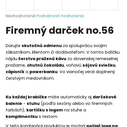
á
j
Priemerné
Neohodnotené
Podrobnosti hodnotenia
s
hodnotenie
Firemný darček no.56
produktu
ť
je
?
0,0
z
Darujte
skutočnú odmenu
za spoluprácu svojim
5
zákazníkom, klientom či dodávateľom. V tomto balíčku
hviezdičiek.
nájdu
čerstvo praženú kávu
zo slovenskej remeselnej
pražiarne,
chutnú čokoládu
, voňavú
sójovú sviečku
,
HĽADAŤ
zápisník
a
powerbanku
. Vo vianočej verzii doplnený
čerstvým medovníkom.
O
d
Ku každej krabičke
máte automaticky aj
darčekové
p
balenie
-
stuhu
(podľa sezóny alebo vo firemných
o
farbách),
kartičku s logom
na stuhe a
r
komplimentku
s textom.
ú
V tejto kombinácii produktov je možná
potlač loga na