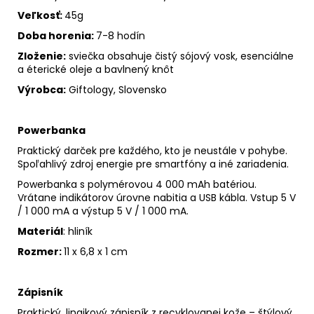
Veľkosť:
45g
Doba horenia:
7-8 hodín
Zloženie:
sviečka obsahuje čistý sójový vosk, esenciálne
a éterické oleje a bavlnený knôt
Výrobca:
Giftology, Slovensko
Powerbanka
Praktický darček pre každého, kto je neustále v pohybe.
Spoľahlivý zdroj energie pre smartfóny a iné zariadenia.
Powerbanka s polymérovou 4 000 mAh batériou.
Vrátane indikátorov úrovne nabitia a USB kábla. Vstup 5 V
/ 1 000 mA a výstup 5 V / 1 000 mA.
Materiál
: hliník
Rozmer:
11 x 6,8 x 1 cm
Zápisník
Praktický, linajkový zápisník z recyklovanej kože
– štýlový