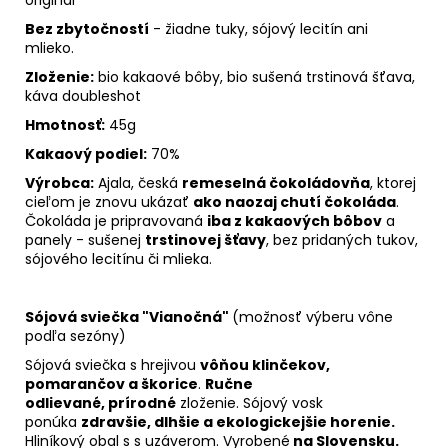
Bez zbytočností
- žiadne tuky, sójový lecitín ani
mlieko.
Zloženie:
bio kakaové bôby, bio sušená trstinová šťava,
káva doubleshot
Hmotnosť:
45g
Kakaový podiel:
70%
Výrobca:
Ajala, česká
remeselná čokoládovňa
,
ktorej
cieľom je znovu ukázať
ako naozaj chutí čokoláda
.
Čokoláda je pripravovaná
iba z kakaových bôbov
a
panely - sušenej
trstinovej šťavy
, bez pridaných tukov,
sójového lecitínu či mlieka.
Sójová sviečka "Vianočná"
(možnosť výberu vône
podľa sezóny)
Sójová sviečka s hrejivou
vôňou klinčekov,
pomarančov a škorice
.
R
učne
odlievané,
prírodné
zloženie. S
ójový vosk
ponúka
zdravšie, dlhšie a ekologickejšie horenie.
Hliníkový obal s
s uzáverom. V
yrobené
na Slovensku.