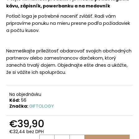
č
kávu, zápisník, powerbanku a na medovník
a
m
Potlač loga je potrebné naceniť zvlášť. Radi vám
e
pripravíme ponuku na mieru presne podľa požiadaviek
a počtu kusov.
Nezmeškajte príležitosť obdarovať svojich obchodných
partnerov alebo zamestnancov darčekom, ktorý
zanechá trvalý dojem. Objednajte ešte dnes a ukážte,
že si vážite ich spoluprácu.
Na objednávku
Kód:
56
Značka:
GIFTOLOGY
€39,90
€32,44 bez DPH
Jednotková