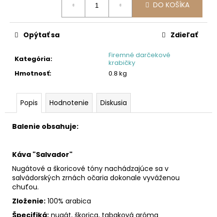
DO KOŠÍKA
cena:
Opýtať sa
Zdieľať
Firemné darčekové
Kategória
:
krabičky
Hmotnosť
:
0.8 kg
Popis
Hodnotenie
Diskusia
Balenie obsahuje:
Káva "Salvador"
Nugátové a škoricové tóny nachádzajúce sa v
salvádorských zrnách očaria dokonale vyváženou
chuťou.
Zloženie:
100% arabica
Špecifiká:
nugát, škorica, tabaková aróma