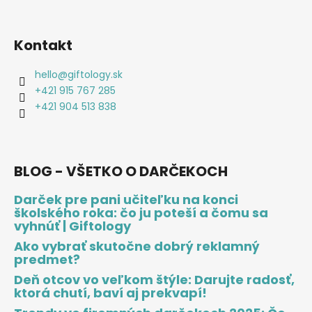
Kontakt
hello
@
giftology.sk
+421 915 767 285
+421 904 513 838
BLOG - VŠETKO O DARČEKOCH
Darček pre pani učiteľku na konci
školského roka: čo ju poteší a čomu sa
vyhnúť | Giftology
Ako vybrať skutočne dobrý reklamný
predmet?
Deň otcov vo veľkom štýle: Darujte radosť,
ktorá chutí, baví aj prekvapí!