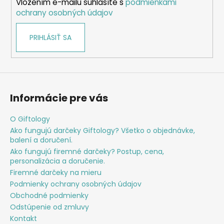
Vložením e-mailu súhlasíte s
podmienkami
e
ochrany osobných údajov
PRIHLÁSIŤ SA
Informácie pre vás
O Giftology
Ako fungujú darčeky Giftology? Všetko o objednávke,
balení a doručení.
Ako fungujú firemné darčeky? Postup, cena,
personalizácia a doručenie.
Firemné darčeky na mieru
Podmienky ochrany osobných údajov
Obchodné podmienky
Odstúpenie od zmluvy
Kontakt