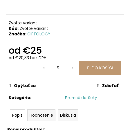
Zvoľte variant
Kód:
Zvoľte variant
Značka:
GIFTOLOGY
od
€25
od
€20,33
bez DPH
Jednotková
DO KOŠÍKA
cena:
Opýtať sa
Zdieľať
Kategória
:
Firemné darčeky
Popis
Hodnotenie
Diskusia
Popis produktov: