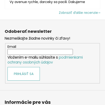
Vy avenue rychle, darceky sa pacili. Dakujeme
Zobraziť ďalšie recenzie
Z
á
Odoberať newsletter
p
Nezmeškajte žiadne novinky či zľavy!
ä
t
Email
i
Vložením e-mailu súhlasíte s
podmienkami
e
ochrany osobných údajov
PRIHLÁSIŤ SA
Informácie pre vás