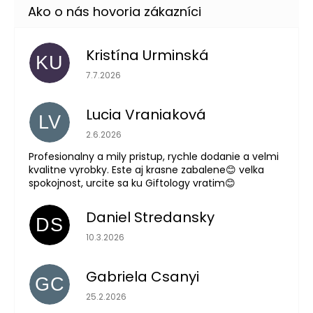
Kristína Urminská
KU
Hodnotenie obchodu je 5 z 5 hviezdičiek.
7.7.2026
Lucia Vraniaková
LV
Hodnotenie obchodu je 5 z 5 hviezdičiek.
2.6.2026
Profesionalny a mily pristup, rychle dodanie a velmi
kvalitne vyrobky. Este aj krasne zabalene😊 velka
spokojnost, urcite sa ku Giftology vratim😊
Daniel Stredansky
DS
Hodnotenie obchodu je 5 z 5 hviezdičiek.
10.3.2026
Gabriela Csanyi
GC
Hodnotenie obchodu je 5 z 5 hviezdičiek.
25.2.2026