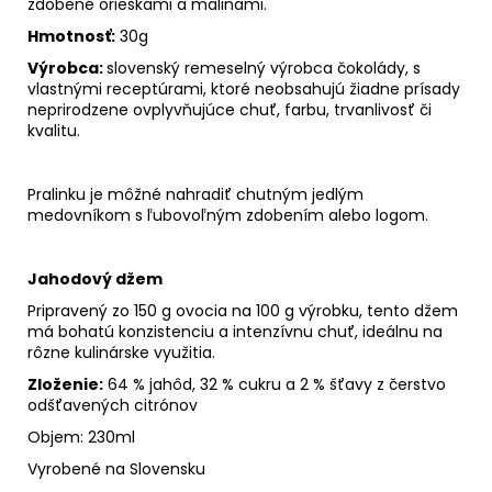
zdobené orieškami a malinami.
Hmotnosť:
30g
Výrobca:
slovenský remeselný výrobca čokolády, s
vlastnými receptúrami, ktoré neobsahujú žiadne prísady
neprirodzene ovplyvňujúce chuť, farbu, trvanlivosť či
kvalitu.
Pralinku je môžné nahradiť chutným jedlým
medovníkom s ľubovoľným zdobením alebo logom.
Jahodový džem
Pripravený zo 150 g ovocia na 100 g výrobku, tento džem
má bohatú konzistenciu a intenzívnu chuť, ideálnu na
rôzne kulinárske využitia.
Zloženie:
64 % jahôd, 32 % cukru a 2 % šťavy z čerstvo
odšťavených citrónov
Objem: 230ml
Vyrobené na Slovensku