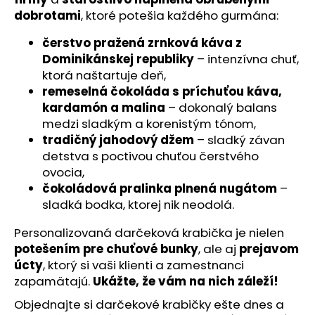
č
dobrotami
, ktoré potešia každého gurmána:
a
m
čerstvo pražená zrnková káva z
e
Dominikánskej republiky
– intenzívna chuť,
ktorá naštartuje deň,
remeselná čokoláda s príchuťou káva,
kardamón a malina
– dokonalý balans
medzi sladkým a korenistým tónom,
tradičný jahodový džem
– sladký závan
detstva s poctivou chuťou čerstvého
ovocia,
čokoládová pralinka plnená nugátom
–
sladká bodka, ktorej nik neodolá.
Personalizovaná darčeková krabička je nielen
potešením pre chuťové bunky
, ale aj
prejavom
úcty
, ktorý si vaši klienti a zamestnanci
zapamätajú.
Ukážte, že vám na nich záleží!
Objednajte si darčekové krabičky ešte dnes a