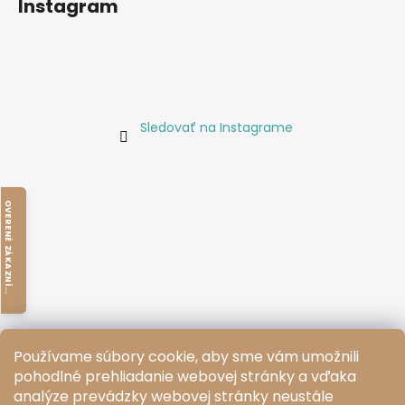
Instagram
Sledovať na Instagrame
O
V
E
R
E
N
É
Z
Á
K
A
Z
N
Í
M
I
K
Používame súbory cookie, aby sme vám umožnili
pohodlné prehliadanie webovej stránky a vďaka
analýze prevádzky webovej stránky neustále