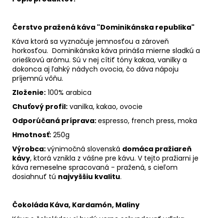
Čerstvo pražená káva "Dominikánska republika"
Káva ktorá sa vyznačuje jemnosťou a zároveň
horkosťou. Dominikánska káva prináša mierne sladkú a
orieškovú arómu. Sú v nej cítiť tóny kakaa, vanilky a
dokonca aj ľahký nádych ovocia, čo dáva nápoju
príjemnú vôňu.
Zloženie:
100% arabica
Chuťový profil:
vanilka, kakao, ovocie
Odporúčaná príprava:
espresso, french press, moka
Hmotnosť:
250g
Výrobca:
v
ýnimočná slovenská
domáca pražiareň
kávy
, ktorá vznikla z vášne pre kávu. V tejto pražiarni je
káva remeselne spracovaná - pražená, s cieľom
dosiahnuť tú
najvyššiu kvalitu
.
Čokoláda Káva, Kardamón, Maliny