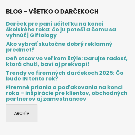
BLOG - VŠETKO O DARČEKOCH
Darček pre pani učiteľku na konci
školského roka: čo ju poteší a čomu sa
vyhnúť | Giftology
Ako vybrať skutočne dobrý reklamný
predmet?
Deň otcov vo veľkom štýle: Darujte radosť,
ktorá chutí, baví aj prekvapí!
Trendy vo firemných darčekoch 2025: Čo
bude IN tento rok?
Firemné priania a poďakovania na konci
roka – inšpirácie pre klientov, obchodných
partnerov aj zamestnancov
ARCHÍV