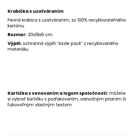
Krabička s uzatváraním
Pevná krabica s uzatváraním, zo 100% recyklovateľného
kartónu.
Rozmer:
20x19x6 cm
Výplň:
ochranná výplň “sizzle pack” z recyklovaného
materiálu.
Kartička s venovaním a logom spoločnosti:
môžete
si vybrať kartičku s poďakovaním, vianočným prianím či
ľubovoľným vlastným textom.