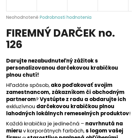
á
j
Priemerné
Neohodnotené
Podrobnosti hodnotenia
s
hodnotenie
FIREMNÝ DARČEK no.
produktu
ť
je
?
126
0,0
z
5
hviezdičiek.
Darujte nezabudnuteľný zážitok s
personalizovanou darčekovou krabičkou
HĽADAŤ
plnou chutí!
Hľadáte spôsob,
ako poďakovať svojim
zamestnancom, zákazníkom či obchodným
O
partnerom
?
Vystúpte z radu a obdarujte ich
d
exkluzívnou
darčekovou krabičkou plnou
p
lahodných lokálnych remeselných produktov
!
o
Každá krabička je jedinečná –
navrhnutá na
r
mieru
v korporátnych farbách,
s logom vašej
ú
firmy
a
starostlivo naplnená obľúbenými