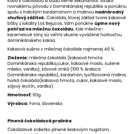
Káva s čokoládou si budú verne sekundovať vďaka
rovnakému pôvodu v Dominikánskej republike a ponúknu
spolu s indickým kardamónom a malinou
nadnárodný
chuťový zážitok.
Čokoláda, ktorej základ tvoria kakaové
bôby z lokality Los Bejucos, Vám ponúkne
úplne nový
pohľad na mliečnu čokoládu.
Kde mliečno-
karamelové tóny sú veľmi vkusne vyvážené horkosťou
dominikánskeho kakaa.
Kakaová sušina v mliečnej čokoláde najmenej 46 %.
Zloženie:
mliečna čokoláda (kakaová hmota:
Dominikánska republika,cukor, kakaové maslo, sušené
mlieko, vanilka), kávové zrnká (100 % Arabica:
Dominikánska
republika), kardamón, lyofilizovaná malina,
horká čokoláda(kakaová hmota, cukor, kakaové maslo,
sójový lecitín, vanilka).
Hmotnosť:
60g
Výrobca:
Forra, Slovensko
Plnená čokoládová pralinka
Čokoládové srdiečko plnené lieskovým nugátom,