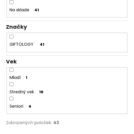
u
á
k
Na sklade
41
j
t
s
o
Značky
ť
v
?
GIFTOLOGY
41
Vek
HĽADAŤ
Mladí
1
Stredný vek
19
O
d
Seniori
4
p
o
r
Zobrazených položiek:
43
ú