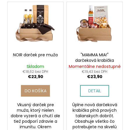
č
V
a
ý
m
p
e
i
s
p
r
o
NOIR darček pre muža
"MAMMA MIA!"
darčeková krabička
d
Skladom
Momentálne nedostupné
u
€18,62 bez DPH
€19,43 bez DPH
€22,90
€23,90
k
t
DO KOŠÍKA
DETAIL
o
v
Vkusný darček pre
Úplne nová darčeková
muža, ktorý nielen
krabička plná pravých
dobre vyzerá a chutí ale
talianskych dobrôt.
tiež podporí zdravie a
Obsahuje všetko čo
imunitu. Okrem
potrebujete na skvelú