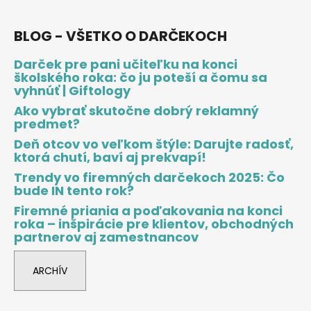
BLOG - VŠETKO O DARČEKOCH
Darček pre pani učiteľku na konci
školského roka: čo ju poteší a čomu sa
vyhnúť | Giftology
Ako vybrať skutočne dobrý reklamný
predmet?
Deň otcov vo veľkom štýle: Darujte radosť,
ktorá chutí, baví aj prekvapí!
Trendy vo firemných darčekoch 2025: Čo
bude IN tento rok?
Firemné priania a poďakovania na konci
roka – inšpirácie pre klientov, obchodných
partnerov aj zamestnancov
ARCHÍV