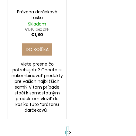
Prázdna darčeková
taška
Skladom
€1,46 bez DPH
€1,80
DO KOŠÍKA
Viete presne čo
potrebujete? Chcete si
nakombinovať produkty
pre vašich najbližších
sami? V tom prípade
stačí k samostatným
produktom vložiť do
košíka túto “prázdnu
darčekovú...
S
1
3
t