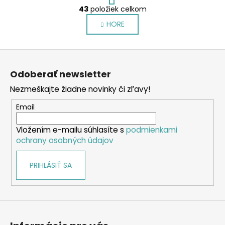
r
43
položiek celkom
O
á
v
HORE
n
l
k
o
á
Z
v
d
a
á
a
Odoberať newsletter
n
p
c
i
Nezmeškajte žiadne novinky či zľavy!
i
ä
e
e
t
Email
p
i
r
Vložením e-mailu súhlasíte s
podmienkami
e
v
ochrany osobných údajov
k
y
PRIHLÁSIŤ SA
v
ý
p
i
s
u