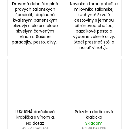
Drevená debnička plná
Novinka ktorou potešíte
pravých talianskych
milovníka talianskej
špecialít, doplnená
kuchyne! Skvelé
kvalitným panenským
cestoviny s jemnou
olivovým olejom alebo
citrónovou chuťou,
skvelým čarveným
bazalkové pesto a
vínom. Sušené
výborné zelené olivy.
paradajky, pesto, olivy...
Stačí prestrieť stôl a
naliať víno! :)...
LUXUSNÁ darčeková
Prázdna darčeková
krabička s vínom a
krabička
pralinkami
Na dotaz
Skladom
€63,41 bez DPH
€4,88 bez DPH