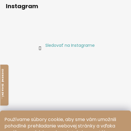
Instagram
Sledovať na Instagrame
O
V
E
R
E
N
É
Z
Á
K
A
Z
N
Í
M
I
K
Používame súbory cookie, aby sme vám umožnili
pohodlné prehliadanie webovej stránky a vďaka