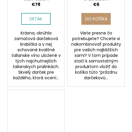
€78
€6
DETAIL
DO KOŠÍKA
Krásna, okrúhla
Viete presne čo
zamatová darčeková
potrebujete? Chcete si
krabička a v nej
nakombinovať produkty
schované kvalitné
pre vašich najbližších
talianske víno uložené v
sami? V tom prípade
tých najchutnejších
stačí k samostatným
talianskych pralinkách.
produktom vložiť do
Skvelý darček pre
košíka túto “prázdnu
každého, ktorá ocení...
darčekovú...