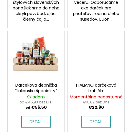
štýlových slovenských
večeru. Odporúčame
ponožiek sme do neho
ako darček pre
ukryli povzbudzujúci
priateľov, rodinu alebo
čierny čaj a...
susedov. Buon...
Darčeková debnička
ITALIANO darčeková
“talianske špeciality”
krabička
Skladom
Momentálne nedostupné
od €45,93 bez DPH
€18,62 bez DPH
€56,50
€22,90
od
DETAIL
DETAIL