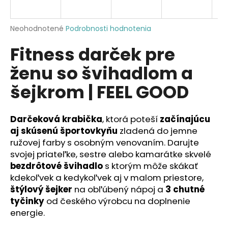
á
j
Priemerné
Neohodnotené
Podrobnosti hodnotenia
s
hodnotenie
Fitness darček pre
produktu
ť
je
?
ženu so švihadlom a
0,0
z
šejkrom | FEEL GOOD
5
hviezdičiek.
Darčeková krabička
, ktorá poteší
začínajúcu
HĽADAŤ
aj skúsenú športovkyňu
zladená do jemne
ružovej farby s osobným venovaním. Darujte
svojej priateľke, sestre alebo kamarátke skvelé
O
bezdrôtové švihadlo
s ktorým môže skákať
d
kdekoľvek a kedykoľvek aj v malom priestore,
p
štýlový šejker
na obľúbený nápoj a
3 chutné
o
tyčinky
od českého výrobcu na doplnenie
r
energie.
ú