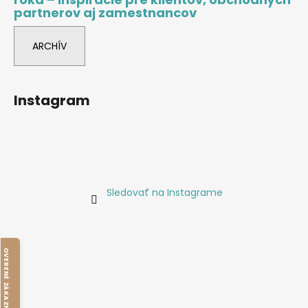
partnerov aj zamestnancov
ARCHÍV
Instagram
Sledovať na Instagrame
O
V
E
R
E
N
É
Z
Á
K
A
Z
N
Í
M
I