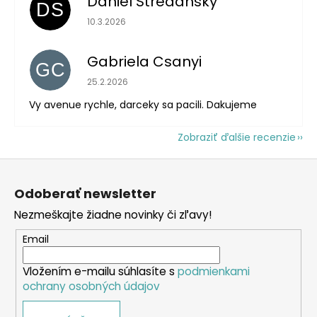
Daniel Stredansky
DS
Hodnotenie obchodu je 5 z 5 hviezdičiek.
10.3.2026
Gabriela Csanyi
GC
Hodnotenie obchodu je 5 z 5 hviezdičiek.
25.2.2026
Vy avenue rychle, darceky sa pacili. Dakujeme
Zobraziť ďalšie recenzie
Z
á
Odoberať newsletter
p
Nezmeškajte žiadne novinky či zľavy!
ä
t
Email
i
Vložením e-mailu súhlasíte s
podmienkami
e
ochrany osobných údajov