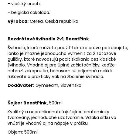
- vlašský orech,
- belgická čokoláda.
Výrobca:
Cerea, Česká republika
Bezdrôtové švihadlo 2v1, BeastPink
Švihadlo, ktoré môžete použiť tak ako práve potrebujete,
lanko je možné jednoducho vymeniť za 2 záťažové
guličky, ktoré navodzujú pocit skákania cez klasické
švihadlo. Vhodné aj pre úplné začiatočníčky, keďže
nehrozí zakopnutie, bonusom sú príjemné mäkké
rukoväte a praktický vak na zbalenie švihadla.
Dodávateľ:
GymBeam, Slovensko
Šejker BeastPink,
500ml
Kvalitný a neprehliadnuteľný šejker, anatomicky
tvarovaný, jednoduché uzatváranie. Vďaka sitku vo
vnútri je vhodný aj na nápoje v prášku.
Objem: 500ml