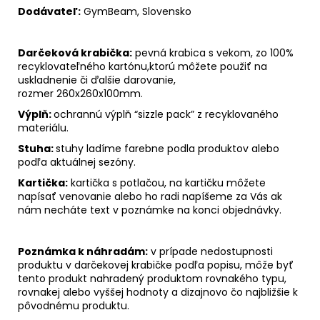
Dodávateľ:
GymBeam, Slovensko
Darčeková krabička:
pevná krabica s vekom, zo 100%
recyklovateľného kartónu,
ktorú môžete použiť na
uskladnenie či ďalšie darovanie,
rozmer
260x260x100mm.
Výplň:
ochrannú výplň “sizzle pack” z recyklovaného
materiálu.
Stuha:
stuhy ladíme farebne podla produktov alebo
podľa aktuálnej sezóny.
Kartička:
kartička s potlačou, na kartičku môžete
napísať venovanie alebo ho radi napíšeme za Vás ak
nám necháte text v poznámke na konci objednávky.
Poznámka k náhradám:
v prípade nedostupnosti
produktu v darčekovej krabičke podľa popisu, môže byť
tento produkt nahradený produktom rovnakého typu,
rovnakej alebo vyššej hodnoty a dizajnovo čo najbližšie k
pôvodnému produktu.