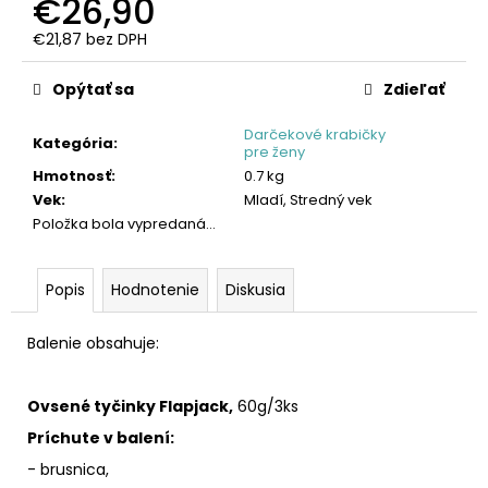
€26,90
€21,87 bez DPH
Jednotková
cena:
Opýtať sa
Zdieľať
Darčekové krabičky
Kategória
:
pre ženy
Hmotnosť
:
0.7 kg
Vek
:
Mladí, Stredný vek
Položka bola vypredaná…
Popis
Hodnotenie
Diskusia
Balenie obsahuje:
Ovsené tyčinky Flapjack,
60g/3ks
Príchute v balení:
- brusnica,