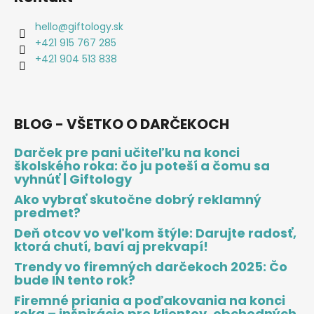
hello
@
giftology.sk
+421 915 767 285
+421 904 513 838
BLOG - VŠETKO O DARČEKOCH
Darček pre pani učiteľku na konci
školského roka: čo ju poteší a čomu sa
vyhnúť | Giftology
Ako vybrať skutočne dobrý reklamný
predmet?
Deň otcov vo veľkom štýle: Darujte radosť,
ktorá chutí, baví aj prekvapí!
Trendy vo firemných darčekoch 2025: Čo
bude IN tento rok?
Firemné priania a poďakovania na konci
roka – inšpirácie pre klientov, obchodných