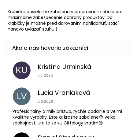
Krabičku posielame zabalenú v prepravnom obale pre
maximálne zabezpečenie ochrany produktov. Do
krabičky je možné pred darovaním nahliadnuť, stačí
nanovo uviazať stuhu:)
Kristína Urminská
KU
Hodnotenie obchodu je 5 z 5 hviezdičiek.
7.7.2026
Lucia Vraniaková
LV
Hodnotenie obchodu je 5 z 5 hviezdičiek.
2.6.2026
Profesionalny a mily pristup, rychle dodanie a velmi
kvalitne vyrobky. Este aj krasne zabalene😊 velka
spokojnost, urcite sa ku Giftology vratim😊