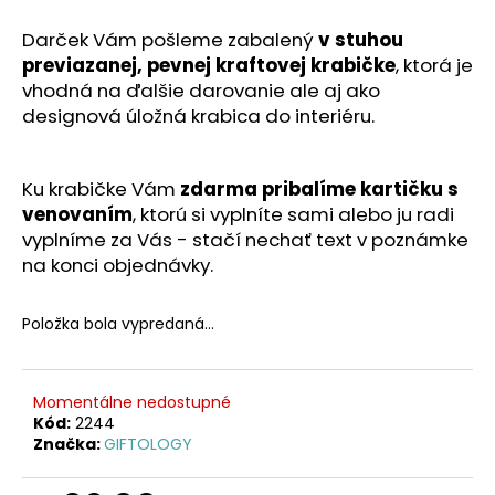
č
a
Darček Vám pošleme zabalený
v stuhou
m
previazanej,
pevnej kraftovej krabičke
, ktorá je
e
vhodná na ďalšie darovanie ale aj ako
designová úložná krabica do interiéru.
Ku krabičke Vám
zdarma pribalíme kartičku s
venovaním
, ktorú si vyplníte sami alebo ju radi
vyplníme za Vás - stačí nechať text v poznámke
na konci objednávky.
Položka bola vypredaná…
Momentálne nedostupné
Kód:
2244
Značka:
GIFTOLOGY