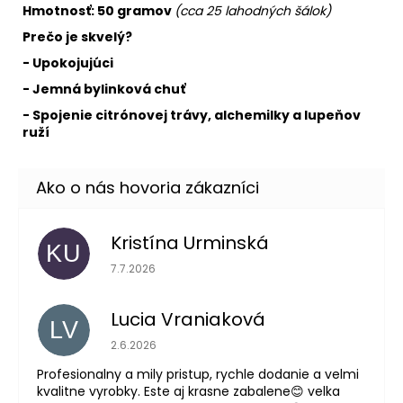
Hmotnosť: 50 gramov
(cca 25 lahodných šálok)
Prečo je skvelý?
- Upokojujúci
- Jemná bylinková chuť
- Spojenie citrónovej trávy, alchemilky a lupeňov
ruží
Kristína Urminská
KU
Hodnotenie obchodu je 5 z 5 hviezdičiek.
7.7.2026
Lucia Vraniaková
LV
Hodnotenie obchodu je 5 z 5 hviezdičiek.
2.6.2026
Profesionalny a mily pristup, rychle dodanie a velmi
kvalitne vyrobky. Este aj krasne zabalene😊 velka