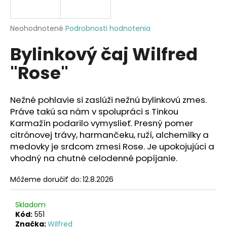
á
j
Priemerné
Neohodnotené
Podrobnosti hodnotenia
s
hodnotenie
Bylinkový čaj Wilfred
produktu
ť
je
?
"Rose"
0,0
z
5
hviezdičiek.
Nežné pohlavie si zaslúži nežnú bylinkovú zmes.
Práve takú sa nám v spolupráci s Tinkou
HĽADAŤ
Karmažín podarilo vymyslieť. Presný pomer
citrónovej trávy, harmančeku, ruží, alchemilky a
medovky je srdcom zmesi Rose. Je upokojujúci a
vhodný na chutné celodenné popíjanie.
O
d
Môžeme doručiť do:
12.8.2026
p
o
r
Skladom
Kód:
551
ú
Značka:
Wilfred