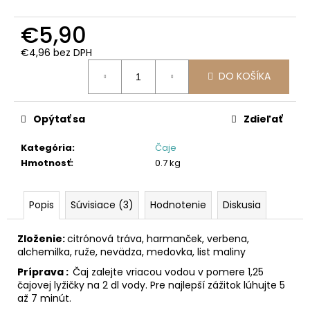
č
a
€5,90
m
e
€4,96 bez DPH
Jednotková
DO KOŠÍKA
cena:
Opýtať sa
Zdieľať
Kategória
:
Čaje
Hmotnosť
:
0.7 kg
Popis
Súvisiace (3)
Hodnotenie
Diskusia
Zloženie:
citrónová tráva, harmanček, verbena,
alchemilka, ruže, nevädza, medovka, list maliny
Príprava :
Čaj zalejte vriacou vodou v pomere 1,25
čajovej lyžičky na 2 dl vody. Pre najlepší zážitok lúhujte 5
až 7 minút.