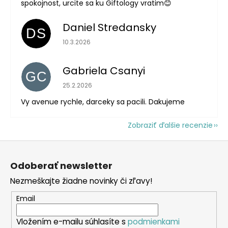
spokojnost, urcite sa ku Giftology vratim😊
Daniel Stredansky
DS
Hodnotenie obchodu je 5 z 5 hviezdičiek.
10.3.2026
Gabriela Csanyi
GC
Hodnotenie obchodu je 5 z 5 hviezdičiek.
25.2.2026
Vy avenue rychle, darceky sa pacili. Dakujeme
Zobraziť ďalšie recenzie
Z
á
Odoberať newsletter
p
Nezmeškajte žiadne novinky či zľavy!
ä
t
Email
i
Vložením e-mailu súhlasíte s
podmienkami
e