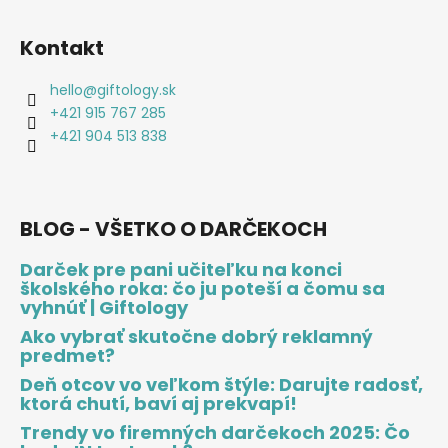
Kontakt
hello
@
giftology.sk
+421 915 767 285
+421 904 513 838
BLOG - VŠETKO O DARČEKOCH
Darček pre pani učiteľku na konci
školského roka: čo ju poteší a čomu sa
vyhnúť | Giftology
Ako vybrať skutočne dobrý reklamný
predmet?
Deň otcov vo veľkom štýle: Darujte radosť,
ktorá chutí, baví aj prekvapí!
Trendy vo firemných darčekoch 2025: Čo