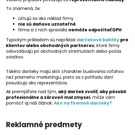
č
a
To znamená, že:
m
účtujú sa ako náklad firmy
e
nie sú daňovo uznateľné
firma si z nich spravidla
nemôže odpočítať DPH
Typickým príkladom sú napríklad
darčekové balíčky
pre
klientov alebo obchodných partnerov
, ktoré firmy
odovzdávajú pri obchodných stretnutiach alebo počas
sviatkov.
Takéto darčeky majú skôr charakter budovania vzťahov
než priameho marketingu, preto sa z pohľadu daní
posudzujú ako reprezentácia.
Ak premýšľate nad tým,
aký darček zvoliť, aby pôsobil
profesionálne a zároveň mal zmysel
, môže vám
pomôcť aj náš článok:
Ako na firemné darčeky?
Reklamné predmety