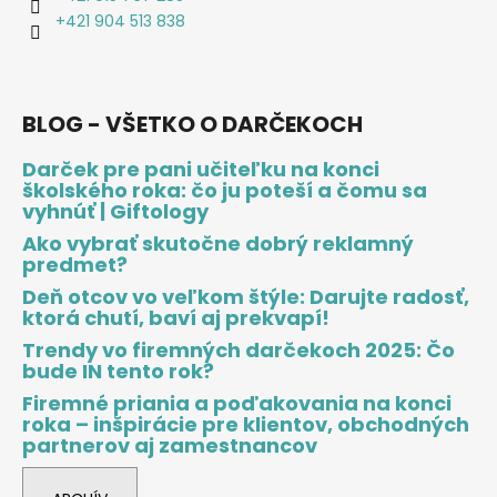
+421 904 513 838
BLOG - VŠETKO O DARČEKOCH
Darček pre pani učiteľku na konci
školského roka: čo ju poteší a čomu sa
vyhnúť | Giftology
Ako vybrať skutočne dobrý reklamný
predmet?
Deň otcov vo veľkom štýle: Darujte radosť,
ktorá chutí, baví aj prekvapí!
Trendy vo firemných darčekoch 2025: Čo
bude IN tento rok?
Firemné priania a poďakovania na konci
roka – inšpirácie pre klientov, obchodných
partnerov aj zamestnancov