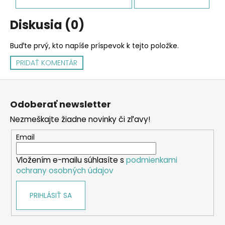
Diskusia (0)
Buďte prvý, kto napíše príspevok k tejto položke.
PRIDAŤ KOMENTÁR
Z
á
Odoberať newsletter
p
Nezmeškajte žiadne novinky či zľavy!
ä
t
Email
i
Vložením e-mailu súhlasíte s
podmienkami
e
ochrany osobných údajov
PRIHLÁSIŤ SA