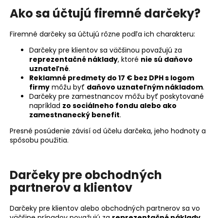
á
Ako sa účtujú firemné darčeky?
j
Firemné darčeky sa účtujú rôzne podľa ich charakteru:
s
ť
Darčeky pre klientov sa väčšinou považujú za
reprezentačné náklady
, ktoré
nie sú daňovo
?
uznateľné
.
Reklamné predmety do 17 € bez DPH s logom
firmy
môžu byť
daňovo uznateľným nákladom
.
Darčeky pre zamestnancov môžu byť poskytované
napríklad
zo sociálneho fondu alebo ako
HĽADAŤ
zamestnanecký benefit
.
Presné posúdenie závisí od účelu darčeka, jeho hodnoty a
spôsobu použitia.
O
d
Darčeky pre obchodných
p
partnerov a klientov
o
r
ú
Darčeky pre klientov alebo obchodných partnerov sa vo
väčšine prípadov považujú za
reprezentačné náklady
.