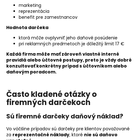
marketing
reprezentácia
benefit pre zamestnancov
Hodnota darčeka
ktorá môže ovplyvniť jeho daňové posúdenie
pri reklamných predmetoch je dôležitý limit 17 €
Každá firma môže mať zároveň vlastné interné
pravidlá alebo účtovné postupy, preto je vždy dobré
konzultovať konkrétny prípad s účtovníkom alebo
daňovým poradcom
.
Často kladené otázky o
firemných darčekoch
Sú firemné darčeky daňový náklad?
Vo väčšine prípadov sú darčeky pre klientov považované
za
reprezentačné náklady
, ktoré
nie sú daňovo