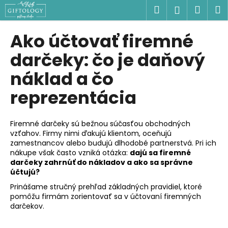
K
Prejsť
Hľadať
Náku
M
Prihlásen
na
o
obsah
Späť
Späť
košík
š
Ako účtovať firemné
í
Č
darčeky: čo je daňový
k
o
náklad a čo
p
reprezentácia
o
t
r
Firemné darčeky sú bežnou súčasťou obchodných
e
vzťahov. Firmy nimi ďakujú klientom, oceňujú
zamestnancov alebo budujú dlhodobé partnerstvá. Pri ich
b
nákupe však často vzniká otázka:
dajú sa firemné
u
darčeky zahrnúť do nákladov a ako sa správne
j
účtujú?
e
Prinášame stručný prehľad základných pravidiel, ktoré
pomôžu firmám zorientovať sa v účtovaní firemných
t
darčekov.
e
n