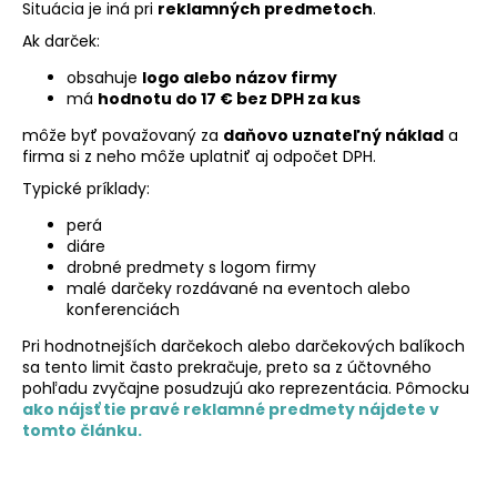
Situácia je iná pri
reklamných predmetoch
.
Ak darček:
obsahuje
logo alebo názov firmy
má
hodnotu do 17 € bez DPH za kus
môže byť považovaný za
daňovo uznateľný náklad
a
firma si z neho môže uplatniť aj odpočet DPH.
Typické príklady:
perá
diáre
drobné predmety s logom firmy
malé darčeky rozdávané na eventoch alebo
konferenciách
Pri hodnotnejších darčekoch alebo darčekových balíkoch
sa tento limit často prekračuje, preto sa z účtovného
pohľadu zvyčajne posudzujú ako reprezentácia. Pômocku
ako nájsť tie pravé reklamné predmety nájdete v
tomto článku.