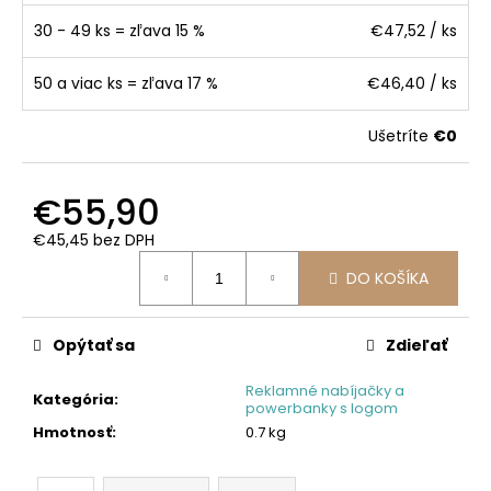
30 - 49 ks = zľava 15 %
€47,52
/ ks
50 a viac ks = zľava 17 %
€46,40
/ ks
Ušetríte
€0
€55,90
€45,45 bez DPH
Jednotková
DO KOŠÍKA
cena:
Opýtať sa
Zdieľať
Reklamné nabíjačky a
Kategória
:
powerbanky s logom
Hmotnosť
:
0.7 kg