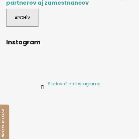
partnerov aj zamestnancov
ARCHÍV
Instagram
Sledovať na Instagrame
O
V
E
R
E
N
É
Z
Á
K
A
Z
N
Í
M
I