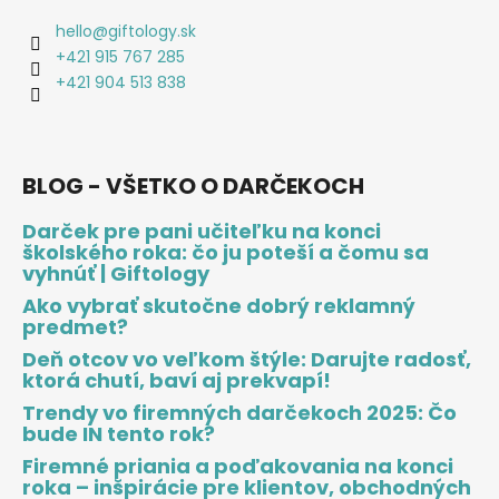
hello
@
giftology.sk
+421 915 767 285
+421 904 513 838
BLOG - VŠETKO O DARČEKOCH
Darček pre pani učiteľku na konci
školského roka: čo ju poteší a čomu sa
vyhnúť | Giftology
Ako vybrať skutočne dobrý reklamný
predmet?
Deň otcov vo veľkom štýle: Darujte radosť,
ktorá chutí, baví aj prekvapí!
Trendy vo firemných darčekoch 2025: Čo
bude IN tento rok?
Firemné priania a poďakovania na konci
roka – inšpirácie pre klientov, obchodných