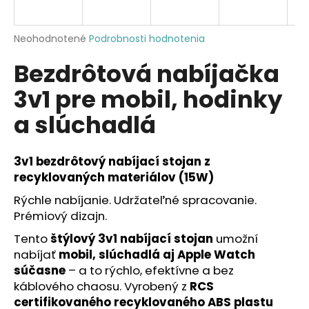
á
j
Priemerné
Neohodnotené
Podrobnosti hodnotenia
s
hodnotenie
Bezdrôtová nabíjačka
produktu
ť
je
?
3v1 pre mobil, hodinky
0,0
z
a slúchadlá
5
hviezdičiek.
3v1 bezdrôtový nabíjací stojan z
HĽADAŤ
recyklovaných materiálov (15W)
Rýchle nabíjanie. Udržateľné spracovanie.
Prémiový dizajn.
O
d
Tento
štýlový 3v1 nabíjací stojan
umožní
p
nabíjať
mobil, slúchadlá aj Apple Watch
o
súčasne
– a to rýchlo, efektívne a bez
r
káblového chaosu. Vyrobený z
RCS
ú
certifikovaného recyklovaného ABS plastu