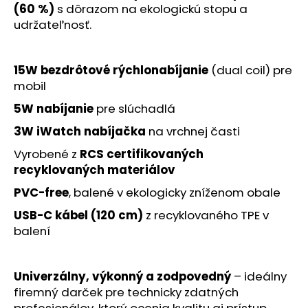
č
(60 %)
s dôrazom na ekologickú stopu a
a
udržateľnosť.
m
e
15W bezdrôtové rýchlonabíjanie
(dual coil) pre
mobil
5W nabíjanie
pre slúchadlá
3W iWatch nabíjačka
na vrchnej časti
Vyrobené z
RCS certifikovaných
recyklovaných materiálov
PVC-free
, balené v ekologicky zníženom obale
USB-C kábel (120 cm)
z recyklovaného TPE v
balení
Univerzálny, výkonný a zodpovedný
– ideálny
firemný darček pre technicky zdatných
profesionálov, ktorý ocenia kvalitu aj prístup