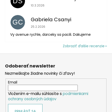
DS
Hodnotenie obchodu je 5 z 5 hviezdičiek.
10.3.2026
Gabriela Csanyi
GC
Hodnotenie obchodu je 5 z 5 hviezdičiek.
25.2.2026
Vy avenue rychle, darceky sa pacili. Dakujeme
Zobraziť ďalšie recenzie
Z
á
Odoberať newsletter
p
Nezmeškajte žiadne novinky či zľavy!
ä
t
Email
i
Vložením e-mailu súhlasíte s
podmienkami
e
ochrany osobných údajov
PRIHLÁSIŤ SA