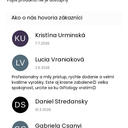
č
a
m
e
Kristína Urminská
KU
Hodnotenie obchodu je 5 z 5 hviezdičiek.
7.7.2026
Lucia Vraniaková
LV
Hodnotenie obchodu je 5 z 5 hviezdičiek.
2.6.2026
Profesionalny a mily pristup, rychle dodanie a velmi
kvalitne vyrobky. Este aj krasne zabalene😊 velka
spokojnost, urcite sa ku Giftology vratim😊
Daniel Stredansky
DS
Hodnotenie obchodu je 5 z 5 hviezdičiek.
10.3.2026
Gabriela Csanyi