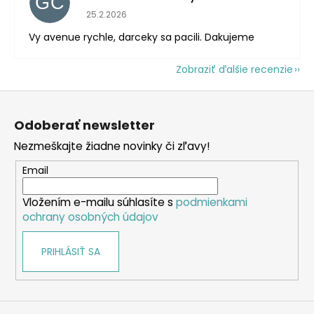
GC
Hodnotenie obchodu je 5 z 5 hviezdičiek.
25.2.2026
Vy avenue rychle, darceky sa pacili. Dakujeme
Zobraziť ďalšie recenzie
Z
á
Odoberať newsletter
p
Nezmeškajte žiadne novinky či zľavy!
ä
t
Email
i
Vložením e-mailu súhlasíte s
podmienkami
e
ochrany osobných údajov
PRIHLÁSIŤ SA