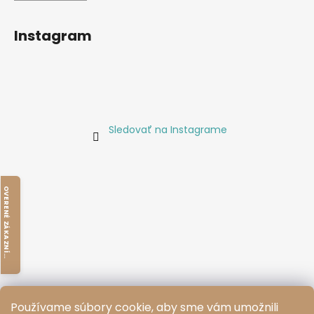
Instagram
Sledovať na Instagrame
O
V
E
R
E
N
É
Z
Á
K
A
Z
N
Í
M
I
K
Používame súbory cookie, aby sme vám umožnili