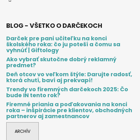
BLOG - VŠETKO O DARČEKOCH
Darček pre pani učiteľku na konci
školského roka: čo ju poteší a čomu sa
vyhnúť | Giftology
Ako vybrať skutočne dobrý reklamný
predmet?
Deň otcov vo veľkom štýle: Darujte radosť,
ktorá chutí, baví aj prekvapí!
Trendy vo firemných darčekoch 2025: Čo
bude IN tento rok?
Firemné priania a poďakovania na konci
roka – inšpirácie pre klientov, obchodných
partnerov aj zamestnancov
ARCHÍV