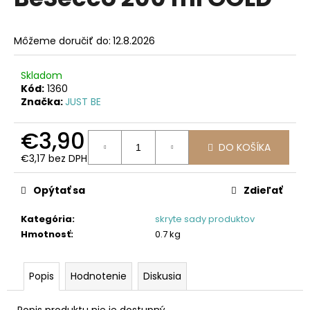
je
á
0,0
z
j
Môžeme doručiť do:
12.8.2026
5
s
hviezdičiek.
ť
Skladom
?
Kód:
1360
Značka:
JUST BE
€3,90
DO KOŠÍKA
€3,17 bez DPH
HĽADAŤ
Jednotková
cena:
Opýtať sa
Zdieľať
O
Kategória
:
skryte sady produktov
d
Hmotnosť
:
0.7 kg
p
o
Popis
Hodnotenie
Diskusia
r
ú
Popis produktu nie je dostupný