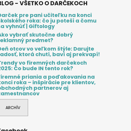
BLOG - VŠETKO O DARČEKOCH
Darček pre pani učiteľku na konci
školského roka: čo ju poteší a čomu
sa vyhnúť | Giftology
Ako vybrať skutočne dobrý
reklamný predmet?
Deň otcov vo veľkom štýle: Darujte
radosť, ktorá chutí, baví aj prekvapí!
Trendy vo firemných darčekoch
2025: Čo bude IN tento rok?
Firemné priania a poďakovania na
konci roka – inšpirácie pre klientov,
obchodných partnerov aj
zamestnancov
ARCHÍV
Facebook