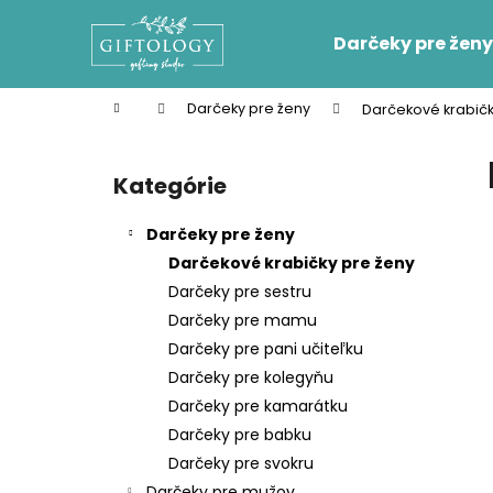
K
Prejsť
na
o
Darčeky pre ženy
obsah
Späť
Späť
š
do
do
í
Domov
Darčeky pre ženy
Darčekové krabičk
k
obchodu
obchodu
B
o
Kategórie
Preskočiť
č
kategórie
n
Darčeky pre ženy
ý
Darčekové krabičky pre ženy
p
Darčeky pre sestru
a
Darčeky pre mamu
n
Darčeky pre pani učiteľku
e
Darčeky pre kolegyňu
l
Darčeky pre kamarátku
Darčeky pre babku
Darčeky pre svokru
Darčeky pre mužov