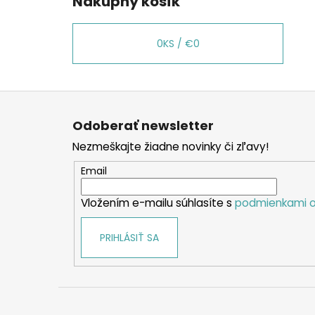
Nákupný košík
0
KS /
€0
Z
á
Odoberať newsletter
p
Nezmeškajte žiadne novinky či zľavy!
ä
t
Email
i
Vložením e-mailu súhlasíte s
podmienkami o
e
PRIHLÁSIŤ SA