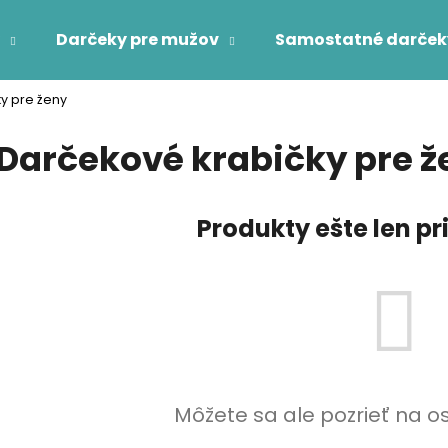
Darčeky pre mužov
Samostatné darček
y pre ženy
Čo potrebujete nájsť?
Darčekové krabičky pre ž
HĽADAŤ
Produkty ešte len p
Odporúčame
Môžete sa ale pozrieť na o