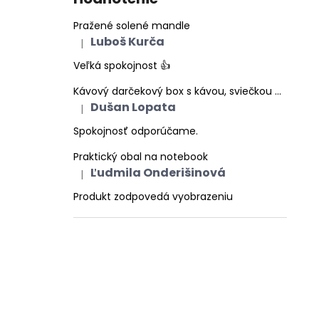
Pražené solené mandle
Luboš Kurča
|
Hodnotenie produktu je 5 z 5 hviezdičiek.
Veľká spokojnost 👍
Kávový darčekový box s kávou, sviečkou a prírodným mydlom | COFFEE DELIGHTS
Dušan Lopata
|
Hodnotenie produktu je 5 z 5 hviezdičiek.
Spokojnosť odporúčame.
Praktický obal na notebook
Ľudmila Onderišinová
|
Hodnotenie produktu je 5 z 5 hviezdičiek.
Produkt zodpovedá vyobrazeniu